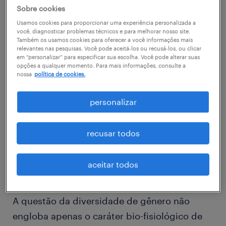
Sobre cookies
estudo Brasil Board Index 2021.
Usamos cookies para proporcionar uma experiência personalizada a
você, diagnosticar problemas técnicos e para melhorar nosso site.
Também os usamos cookies para oferecer a você informações mais
Isto significa que, mesmo compondo a maior
relevantes nas pesquisas. Você pode aceitá-los ou recusá-los, ou clicar
em “personalizar” para especificar sua escolha. Você pode alterar suas
parte da população, as mulheres ainda estão
opções a qualquer momento. Para mais informações, consulte a
sub-representadas quando o assunto é
nossa
política de cookies.
assumir postos de liderança nas empresas. A
personalizar
diferença aumenta quando se considera
pessoas negras e de outras etnias nessas
recusar todos
posições, o que é outro ponto do debate da
diversidade.
aceitar todos
o que é a diversidade de gênero?
A questão da diversidade de gênero não
engloba apenas o caráter bio-fisiológico de