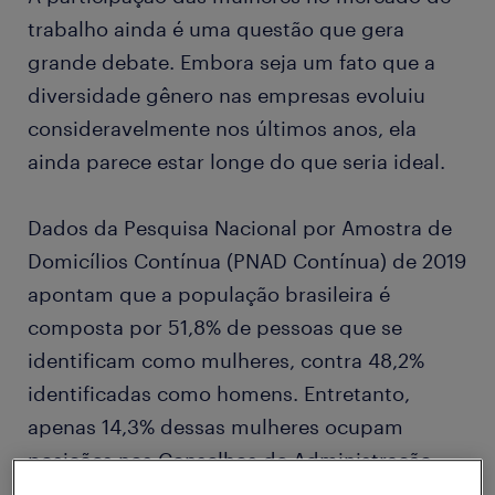
trabalho ainda é uma questão que gera
grande debate. Embora seja um fato que a
diversidade gênero nas empresas evoluiu
consideravelmente nos últimos anos, ela
ainda parece estar longe do que seria ideal.
Dados da Pesquisa Nacional por Amostra de
Domicílios Contínua (PNAD Contínua) de 2019
apontam que a população brasileira é
composta por 51,8% de pessoas que se
identificam como mulheres, contra 48,2%
identificadas como homens. Entretanto,
apenas 14,3% dessas mulheres ocupam
posições nos Conselhos de Administração
das principais empresas do país, segundo o