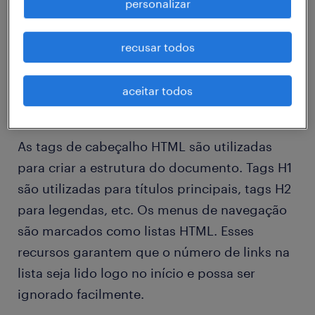
personalizar
cada página e componentes que permitem
que os usuários de softwares leitores de tela
recusar todos
acessem as principais informações de uma
página.
aceitar todos
Cabeçalhos e menus de navegação
As tags de cabeçalho HTML são utilizadas
para criar a estrutura do documento. Tags H1
são utilizadas para títulos principais, tags H2
para legendas, etc. Os menus de navegação
são marcados como listas HTML. Esses
recursos garantem que o número de links na
lista seja lido logo no início e possa ser
ignorado facilmente.