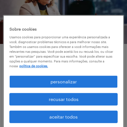
Sobre cookies
Usamos cookies para proporcionar uma experiência personalizada a
você, diagnosticar problemas técnicos e para melhorar nosso site.
Também os usamos cookies para oferecer a você informações mais
relevantes nas pesquisas. Você pode aceitá-los ou recusá-los, ou clicar
descubra talentos
em “personalizar” para especificar sua escolha. Você pode alterar suas
opções a qualquer momento. Para mais informações, consulte a
excepcionais em RH e
nossa
política de cookies.
jurídico.
personalizar
Com nosso diversificado grupo de
recusar todos
profissionais de RH e jurídico, podemos
encontrar o candidato ideal para as
aceitar todos
necessidades específicas da sua empresa.