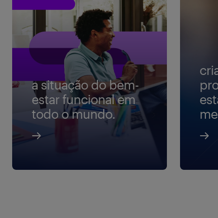
cr
a situação do bem-
pr
estar funcional em
est
todo o mundo.
mel