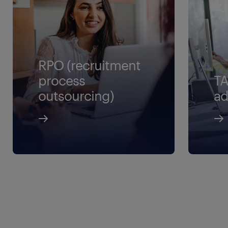
RPO (recruitment
process
TA
outsourcing)
ad