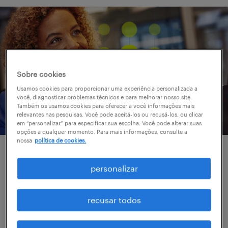
Sobre cookies
Usamos cookies para proporcionar uma experiência personalizada a
você, diagnosticar problemas técnicos e para melhorar nosso site.
Também os usamos cookies para oferecer a você informações mais
relevantes nas pesquisas. Você pode aceitá-los ou recusá-los, ou clicar
em “personalizar” para especificar sua escolha. Você pode alterar suas
opções a qualquer momento. Para mais informações, consulte a
nossa
política de cookies.
consultoria de talentos
personalizar
Nossa prática de consultoria fornece uma
revisão e análise independente, com
recusar todos
perspectiva externa da sua estratégia de