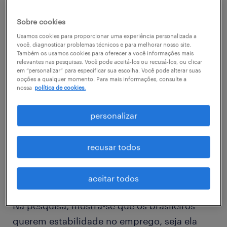
ambiente jovem, descontraído e sem muitas
Sobre cookies
exigências a nível altamente competitivo. No
Usamos cookies para proporcionar uma experiência personalizada a
entanto, a pesquisa Employer Brand
você, diagnosticar problemas técnicos e para melhorar nosso site.
Research, da consultoria de Recursos
Também os usamos cookies para oferecer a você informações mais
relevantes nas pesquisas. Você pode aceitá-los ou recusá-los, ou clicar
Humanos, Randstad, indica justamente o
em “personalizar” para especificar sua escolha. Você pode alterar suas
opções a qualquer momento. Para mais informações, consulte a
cenário contrário.
nossa
política de cookies.
Em uma matéria publicada no Valor
personalizar
Econômico no dia 25 de abril, escrita pela
editora da seção de carreira do veículo, Stela
recusar todos
Campos, mostra-se essa mudança drástica
nesse ambiente de trabalho.
aceitar todos
Na pesquisa, mostra-se que os brasileiros
querem estabilidade no emprego, seja ela