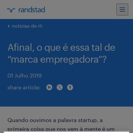
notícias de rh
Afinal, o que é essa tal de
“marca empregadora”?
01 Julho 2019
share article:
Quando ouvimos a palavra startup, a
primeira coisa que nos vem à mente é um