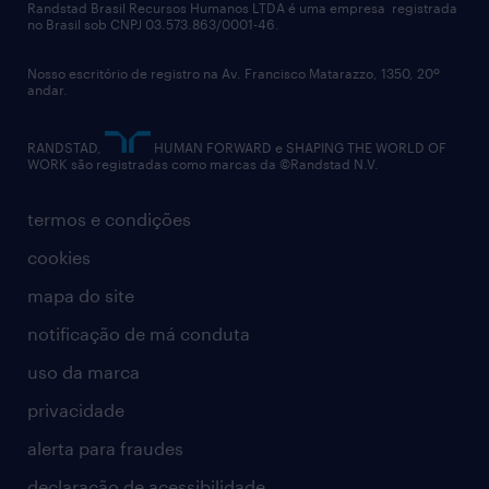
políticas corporativas
Randstad Brasil Recursos Humanos LTDA é uma empresa registrada
no Brasil sob CNPJ 03.573.863/0001-46.
diversidade
Nosso escritório de registro na Av. Francisco Matarazzo, 1350, 20º
relatório anual
andar.
contato
RANDSTAD,
HUMAN FORWARD e SHAPING THE WORLD OF
WORK são registradas como marcas da ©Randstad N.V.
termos e condições
cookies
mapa do site
notificação de má conduta
uso da marca
privacidade
alerta para fraudes
declaração de acessibilidade