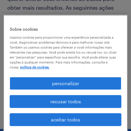
obter mais resultados. As seguintes ações
podem ajudar
Sobre cookies
Consider removing some of the filters
Usamos cookies para proporcionar uma experiência personalizada a
you have applied.
você, diagnosticar problemas técnicos e para melhorar nosso site.
Também os usamos cookies para oferecer a você informações mais
relevantes nas pesquisas. Você pode aceitá-los ou recusá-los, ou clicar
Você não encontrou a vaga no local em
em “personalizar” para especificar sua escolha. Você pode alterar suas
que procurava? Considere expandir o
opções a qualquer momento. Para mais informações, consulte a
nossa
política de cookies.
range de alcance para obter mais
resultados.
personalizar
Troque o nome da vaga, as palavras-
chave relacionadas. Verifique se você
recusar todos
digitou tudo certinho.
aceitar todos