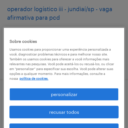
operador logístico iii - jundiaí/sp - vaga
afirmativa para pcd
campina grande do sul, paraná
permanente
Sobre cookies
Usamos cookies para proporcionar uma experiência personalizada a
você, diagnosticar problemas técnicos e para melhorar nosso site.
Também os usamos cookies para oferecer a você informações mais
relevantes nas pesquisas. Você pode aceitá-los ou recusá-los, ou clicar
vaga postada em 7 julho 2026
em “personalizar” para especificar sua escolha. Você pode alterar suas
opções a qualquer momento. Para mais informações, consulte a
nossa
política de cookies.
operador logístico iii - suzano/sp - vaga
personalizar
afirmativa para pcd
recusar todos
campina grande do sul, paraná
permanente