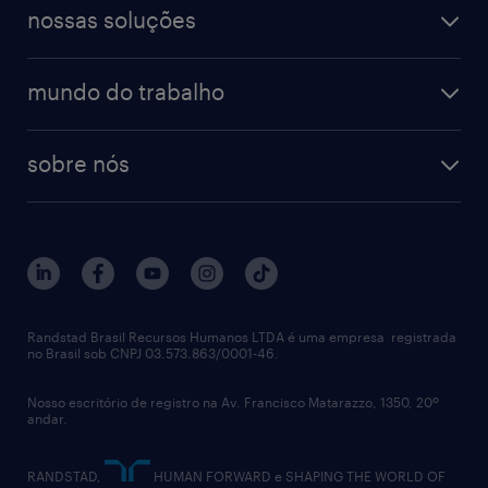
digital
blog de carreiras
finanças & contabilidade
nossas soluções
talent trends
enterprise
diversidade
bancos & seguradoras
operational
estudo de marca empregadora
soluções
contato
tecnologia da informação
mundo do trabalho
recrutamento especializado - professional
workpulse
contato
tecnologia no rh
RPO (Recruitment Process Outsourcing)
sobre nós
aquisição de talentos
recrutamento & gestão do talento temporário
sobre nós
gestão de talentos
outplacement
trabalhe conosco
notícias de rh
digital
imprensa
talent advisory services
políticas corporativas
Randstad Brasil Recursos Humanos LTDA é uma empresa registrada
no Brasil sob CNPJ 03.573.863/0001-46.
diversidade
Nosso escritório de registro na Av. Francisco Matarazzo, 1350, 20º
relatório anual
andar.
contato
RANDSTAD,
HUMAN FORWARD e SHAPING THE WORLD OF