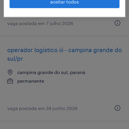
aceitar todos
vaga postada em 7 julho 2026
operador logístico iii - campina grande do
sul/pr
campina grande do sul, paraná
permanente
vaga postada em 24 junho 2026