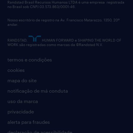
políticas corporativas
Randstad Brasil Recursos Humanos LTDA é uma empresa registrada
no Brasil sob CNPJ 03.573.863/0001-46.
diversidade
Nosso escritório de registro na Av. Francisco Matarazzo, 1350, 20º
relatório anual
andar.
contato
RANDSTAD,
HUMAN FORWARD e SHAPING THE WORLD OF
WORK são registradas como marcas da ©Randstad N.V.
termos e condições
cookies
mapa do site
notificação de má conduta
uso da marca
privacidade
alerta para fraudes
declaração de acessibilidade