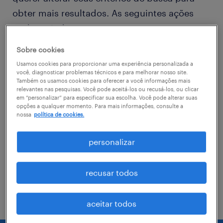
obter mais resultados. As seguintes ações
podem ajudar
Sobre cookies
Consider removing some of the filters
Usamos cookies para proporcionar uma experiência personalizada a
you have applied.
você, diagnosticar problemas técnicos e para melhorar nosso site.
Também os usamos cookies para oferecer a você informações mais
relevantes nas pesquisas. Você pode aceitá-los ou recusá-los, ou clicar
Você não encontrou a vaga no local em
em “personalizar” para especificar sua escolha. Você pode alterar suas
que procurava? Considere expandir o
opções a qualquer momento. Para mais informações, consulte a
nossa
política de cookies.
range de alcance para obter mais
resultados.
personalizar
Troque o nome da vaga, as palavras-
chave relacionadas. Verifique se você
recusar todos
digitou tudo certinho.
aceitar todos