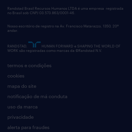
políticas corporativas
Randstad Brasil Recursos Humanos LTDA é uma empresa registrada
no Brasil sob CNPJ 03.573.863/0001-46.
diversidade
Nosso escritório de registro na Av. Francisco Matarazzo, 1350, 20º
relatório anual
andar.
contato
RANDSTAD,
HUMAN FORWARD e SHAPING THE WORLD OF
WORK são registradas como marcas da ©Randstad N.V.
termos e condições
cookies
mapa do site
notificação de má conduta
uso da marca
privacidade
alerta para fraudes