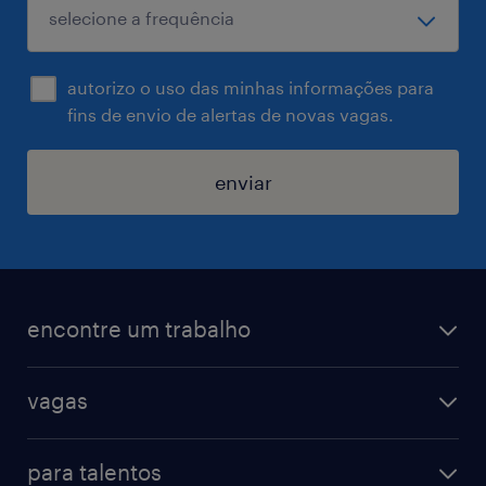
autorizo o uso das minhas informações para
fins de envio de alertas de novas vagas.
enviar
encontre um trabalho
todas as vagas
vagas
vagas na randstad
vendas & marketing
cadastre seu currículo
para talentos