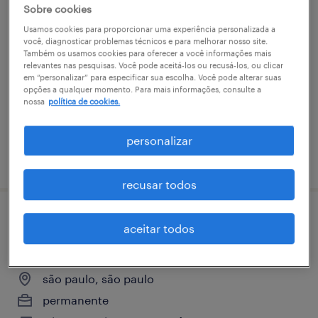
Sobre cookies
analista de rh jr (rescisão) - temporário
Usamos cookies para proporcionar uma experiência personalizada a
você, diagnosticar problemas técnicos e para melhorar nosso site.
são paulo, são paulo
Também os usamos cookies para oferecer a você informações mais
relevantes nas pesquisas. Você pode aceitá-los ou recusá-los, ou clicar
temporário
em “personalizar” para especificar sua escolha. Você pode alterar suas
R$2,501 - R$3,500 por mês
opções a qualquer momento. Para mais informações, consulte a
nossa
política de cookies.
personalizar
vaga postada em 10 abril 2026
recusar todos
analista de aquisição de talentos r&s (alto
aceitar todos
volume) | cajamar
são paulo, são paulo
permanente