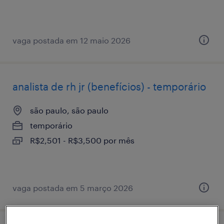
vaga postada em 12 maio 2026
analista de rh jr (benefícios) - temporário
são paulo, são paulo
temporário
R$2,501 - R$3,500 por mês
vaga postada em 5 março 2026