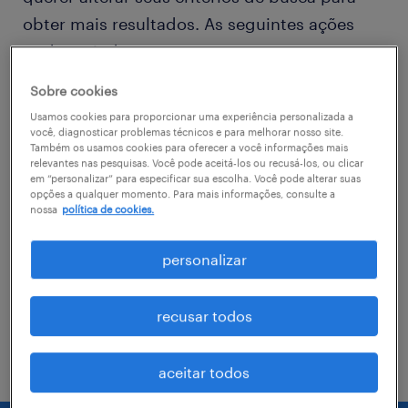
obter mais resultados. As seguintes ações
podem ajudar
Sobre cookies
Consider removing some of the filters
Usamos cookies para proporcionar uma experiência personalizada a
you have applied.
você, diagnosticar problemas técnicos e para melhorar nosso site.
Também os usamos cookies para oferecer a você informações mais
relevantes nas pesquisas. Você pode aceitá-los ou recusá-los, ou clicar
Você não encontrou a vaga no local em
em “personalizar” para especificar sua escolha. Você pode alterar suas
que procurava? Considere expandir o
opções a qualquer momento. Para mais informações, consulte a
nossa
política de cookies.
range de alcance para obter mais
resultados.
personalizar
Troque o nome da vaga, as palavras-
chave relacionadas. Verifique se você
recusar todos
digitou tudo certinho.
aceitar todos