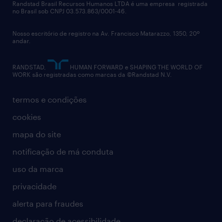
políticas corporativas
Randstad Brasil Recursos Humanos LTDA é uma empresa registrada
no Brasil sob CNPJ 03.573.863/0001-46.
diversidade
Nosso escritório de registro na Av. Francisco Matarazzo, 1350, 20º
relatório anual
andar.
contato
RANDSTAD,
HUMAN FORWARD e SHAPING THE WORLD OF
WORK são registradas como marcas da ©Randstad N.V.
termos e condições
cookies
mapa do site
notificação de má conduta
uso da marca
privacidade
alerta para fraudes
declaração de acessibilidade