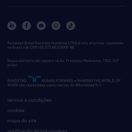
aquisição de talentos
recrutamento & gestão do talento temporário
sobre nós
gestão de talentos
outplacement
trabalhe conosco
notícias de rh
digital
imprensa
talent advisory services
políticas corporativas
Randstad Brasil Recursos Humanos LTDA é uma empresa registrada
no Brasil sob CNPJ 03.573.863/0001-46.
diversidade
Nosso escritório de registro na Av. Francisco Matarazzo, 1350, 20º
relatório anual
andar.
contato
RANDSTAD,
HUMAN FORWARD e SHAPING THE WORLD OF
WORK são registradas como marcas da ©Randstad N.V.
termos e condições
cookies
mapa do site
notificação de má conduta