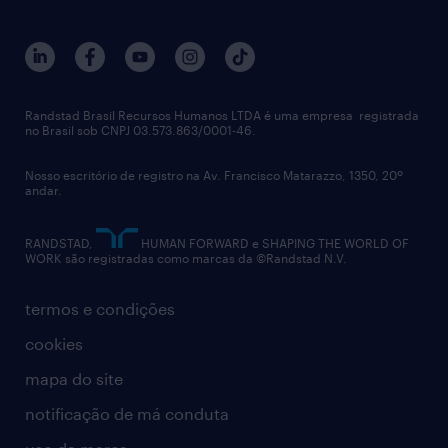
sobre nós
gestão de talentos
outplacement
trabalhe conosco
notícias de rh
digital
imprensa
talent advisory services
políticas corporativas
Randstad Brasil Recursos Humanos LTDA é uma empresa registrada
no Brasil sob CNPJ 03.573.863/0001-46.
diversidade
Nosso escritório de registro na Av. Francisco Matarazzo, 1350, 20º
relatório anual
andar.
contato
RANDSTAD,
HUMAN FORWARD e SHAPING THE WORLD OF
WORK são registradas como marcas da ©Randstad N.V.
termos e condições
cookies
mapa do site
notificação de má conduta