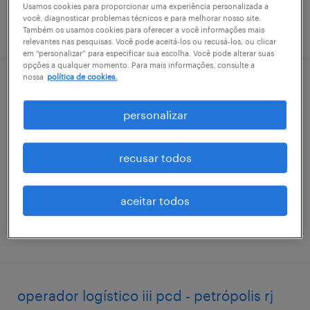
Usamos cookies para proporcionar uma experiência personalizada a
você, diagnosticar problemas técnicos e para melhorar nosso site.
vaga postada em 30 maio 2026
Também os usamos cookies para oferecer a você informações mais
relevantes nas pesquisas. Você pode aceitá-los ou recusá-los, ou clicar
em “personalizar” para especificar sua escolha. Você pode alterar suas
opções a qualquer momento. Para mais informações, consulte a
nossa
política de cookies.
operador logístico iii - barra da tijuca- rj
personalizar
área rural de volta redonda, rio de janeiro
permanente
recusar todos
aceitar todos
vaga postada em 6 julho 2026
operador logístico iii pcd - petrópolis rj