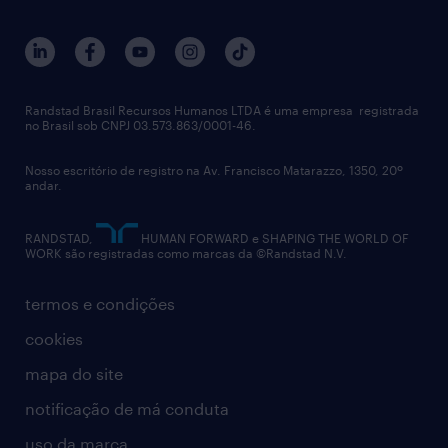
gestão de talentos
outplacement
trabalhe conosco
notícias de rh
digital
imprensa
talent advisory services
políticas corporativas
Randstad Brasil Recursos Humanos LTDA é uma empresa registrada
no Brasil sob CNPJ 03.573.863/0001-46.
diversidade
Nosso escritório de registro na Av. Francisco Matarazzo, 1350, 20º
relatório anual
andar.
contato
RANDSTAD,
HUMAN FORWARD e SHAPING THE WORLD OF
WORK são registradas como marcas da ©Randstad N.V.
termos e condições
cookies
mapa do site
notificação de má conduta
uso da marca