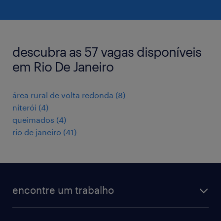
descubra as 57 vagas disponíveis
em Rio De Janeiro
área rural de volta redonda
(
8
)
niterói
(
4
)
queimados
(
4
)
rio de janeiro
(
41
)
encontre um trabalho
todas as vagas