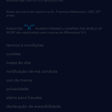
no Brasil sob CNPJ 03.573.863/0001-46.
diversidade
Nosso escritório de registro na Av. Francisco Matarazzo, 1350, 20º
relatório anual
andar.
contato
RANDSTAD,
HUMAN FORWARD e SHAPING THE WORLD OF
WORK são registradas como marcas da ©Randstad N.V.
termos e condições
cookies
mapa do site
notificação de má conduta
uso da marca
privacidade
alerta para fraudes
declaração de acessibilidade