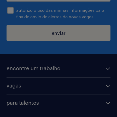
autorizo o uso das minhas informações para
fins de envio de alertas de novas vagas.
enviar
encontre um trabalho
todas as vagas
vagas
vagas na randstad
vendas & marketing
cadastre seu currículo
para talentos
engenharias & suprimentos
acesse o my randstad
operational
administrativo & secretariado