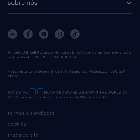
sobre nós
aquisição de talentos
recrutamento & gestão do talento temporário
sobre nós
gestão de talentos
outplacement
trabalhe conosco
notícias de rh
digital
imprensa
talent advisory services
políticas corporativas
Randstad Brasil Recursos Humanos LTDA é uma empresa registrada
no Brasil sob CNPJ 03.573.863/0001-46.
diversidade
Nosso escritório de registro na Av. Francisco Matarazzo, 1350, 20º
relatório anual
andar.
contato
RANDSTAD,
HUMAN FORWARD e SHAPING THE WORLD OF
WORK são registradas como marcas da ©Randstad N.V.
termos e condições
cookies
mapa do site