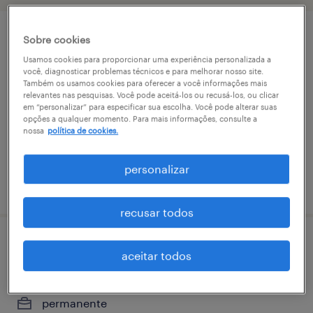
Sobre cookies
analista de rf e otimização de redes
Usamos cookies para proporcionar uma experiência personalizada a
você, diagnosticar problemas técnicos e para melhorar nosso site.
recife, pernambuco
Também os usamos cookies para oferecer a você informações mais
relevantes nas pesquisas. Você pode aceitá-los ou recusá-los, ou clicar
permanente
em “personalizar” para especificar sua escolha. Você pode alterar suas
opções a qualquer momento. Para mais informações, consulte a
nossa
política de cookies.
personalizar
vaga postada em 13 março 2026
recusar todos
analista de rf e otimização de redes
aceitar todos
recife, pernambuco
permanente