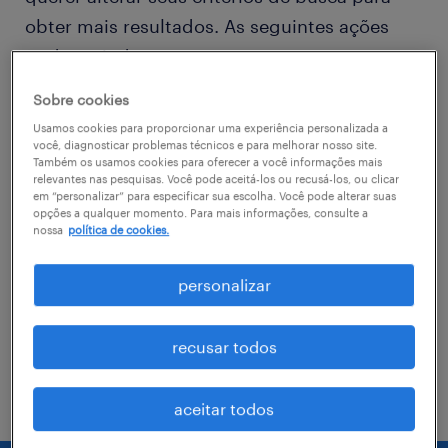
obter mais resultados. As seguintes ações
podem ajudar
Sobre cookies
Consider removing some of the filters
Usamos cookies para proporcionar uma experiência personalizada a
you have applied.
você, diagnosticar problemas técnicos e para melhorar nosso site.
Também os usamos cookies para oferecer a você informações mais
relevantes nas pesquisas. Você pode aceitá-los ou recusá-los, ou clicar
Você não encontrou a vaga no local em
em “personalizar” para especificar sua escolha. Você pode alterar suas
que procurava? Considere expandir o
opções a qualquer momento. Para mais informações, consulte a
nossa
política de cookies.
range de alcance para obter mais
resultados.
personalizar
Troque o nome da vaga, as palavras-
chave relacionadas. Verifique se você
recusar todos
digitou tudo certinho.
aceitar todos