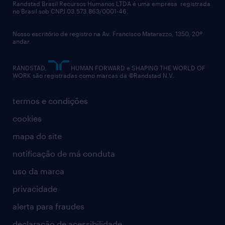
políticas corporativas
Randstad Brasil Recursos Humanos LTDA é uma empresa registrada
no Brasil sob CNPJ 03.573.863/0001-46.
diversidade
Nosso escritório de registro na Av. Francisco Matarazzo, 1350, 20º
relatório anual
andar.
contato
RANDSTAD,
HUMAN FORWARD e SHAPING THE WORLD OF
WORK são registradas como marcas da ©Randstad N.V.
termos e condições
cookies
mapa do site
notificação de má conduta
uso da marca
privacidade
alerta para fraudes
declaração de acessibilidade