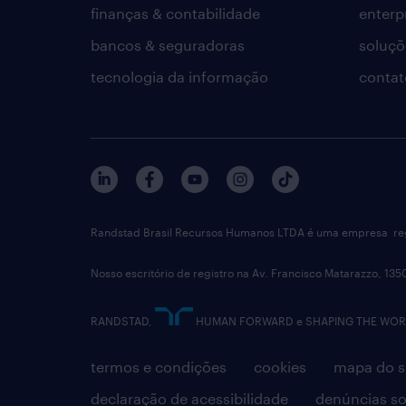
finanças & contabilidade
enterp
bancos & seguradoras
soluçõ
tecnologia da informação
contat
Randstad Brasil Recursos Humanos LTDA é uma empresa reg
Nosso escritório de registro na Av. Francisco Matarazzo, 135
RANDSTAD,
HUMAN FORWARD e SHAPING THE WORLD 
termos e condições
cookies
mapa do s
declaração de acessibilidade
denúncias so