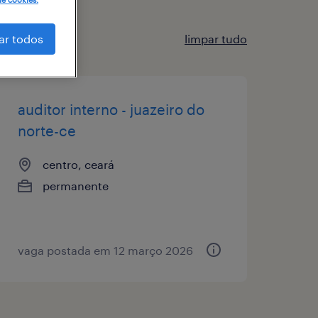
limpar tudo
ar todos
auditor interno - juazeiro do
norte-ce
centro, ceará
permanente
vaga postada em 12 março 2026