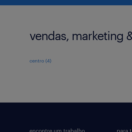
vendas, marketing 
centro
(
4
)
encontre um trabalho
para 