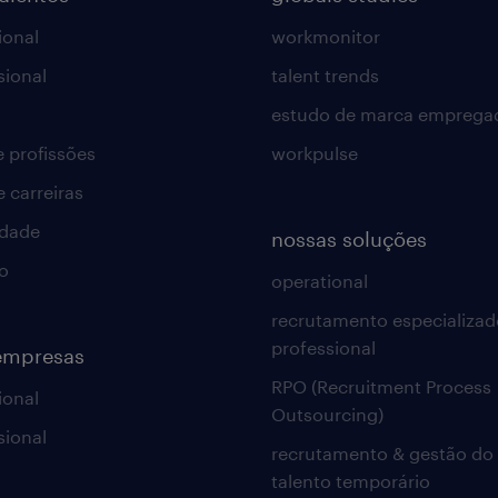
ional
workmonitor
sional
talent trends
estudo de marca emprega
e profissões
workpulse
e carreiras
idade
nossas soluções
o
operational
recrutamento especializad
professional
empresas
RPO (Recruitment Process
ional
Outsourcing)
sional
recrutamento & gestão do
talento temporário