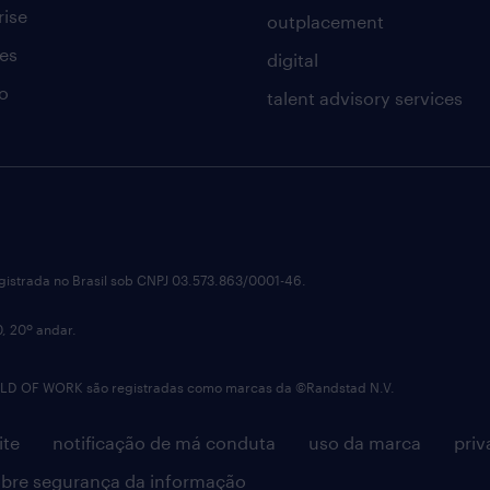
rise
outplacement
es
digital
o
talent advisory services
istrada no Brasil sob CNPJ 03.573.863/0001-46.
0, 20º andar.
OF WORK são registradas como marcas da ©Randstad N.V.
ite
notificação de má conduta
uso da marca
priv
bre segurança da informação