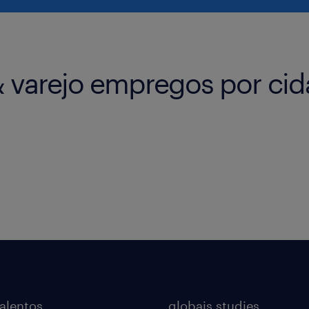
& varejo empregos por ci
talentos
globais studies