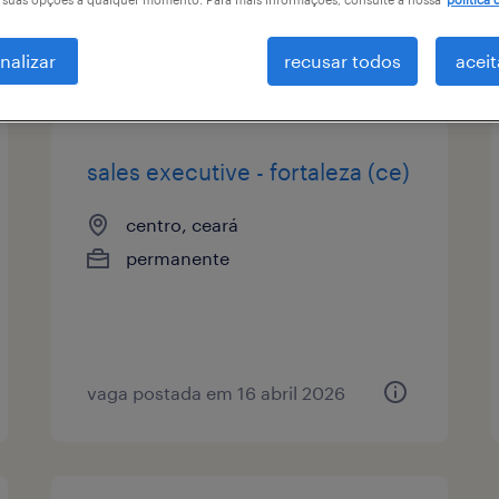
tipo de vaga
remuneração
nalizar
recusar todos
aceit
sales executive - fortaleza (ce)
centro, ceará
permanente
vaga postada em 16 abril 2026