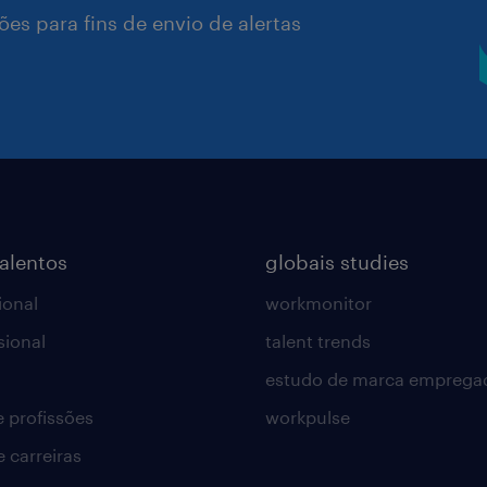
es para fins de envio de alertas
talentos
globais studies
ional
workmonitor
sional
talent trends
estudo de marca emprega
e profissões
workpulse
e carreiras