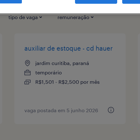
tipo de vaga
remuneração
auxiliar de estoque - cd hauer
jardim curitiba, paraná
temporário
R$1,501 - R$2,500 por mês
vaga postada em 5 junho 2026