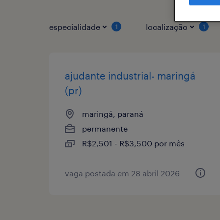
especialidade
localização
1
1
ajudante industrial- maringá
(pr)
maringá, paraná
permanente
R$2,501 - R$3,500 por mês
vaga postada em 28 abril 2026