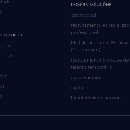
idade
nossas soluções
o
operational
recrutamento especializad
professional
empresas
RPO (Recruitment Process
ional
Outsourcing)
sional
recrutamento & gestão do
talento temporário
rise
outplacement
es
digital
o
talent advisory services