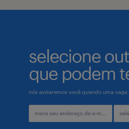
selecione ou
que podem te
nós avisaremos você quando uma vaga p
enviar