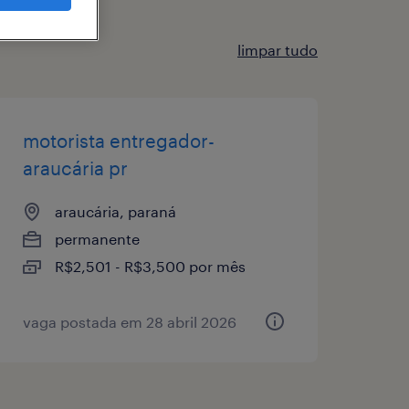
limpar tudo
motorista entregador-
araucária pr
araucária, paraná
permanente
R$2,501 - R$3,500 por mês
vaga postada em 28 abril 2026