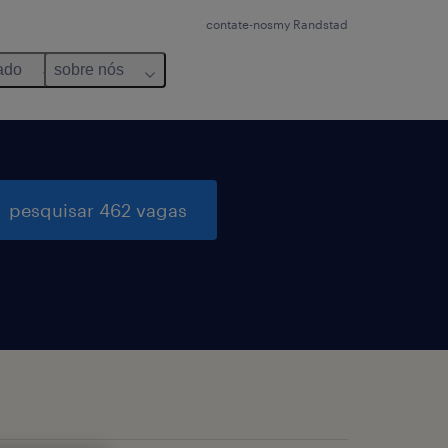
contate-nos
my Randstad
ado
sobre nós
pesquisar 462 vagas