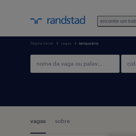
encontre um tra
Página inicial
vagas
temporário
vagas
sobre