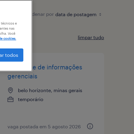
ordenar por
 técnicos e
antes nas
olha. Você
limpar tudo
de cookies.
ar todos
assistente de informações
gerenciais
belo horizonte, minas gerais
temporário
vaga postada em 5 agosto 2026