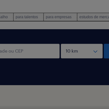
balho
para talentos
para empresas
estudos de merc