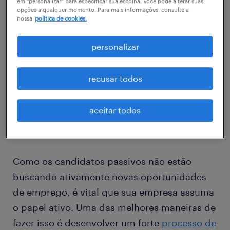
em “personalizar” para especificar sua escolha. Você pode alterar suas
download o resumo
opções a qualquer momento. Para mais informações, consulte a
nossa
política de cookies.
personalizar
estratégias para atrair candidatos
passivos.
recusar todos
aceitar todos
1. Construa um pipeline contínuo
Como os candidatos passivos não estão
buscando ativamente novas oportunidades
de emprego, é vital que sua empresa assuma
o papel ativo. Uma das melhores maneiras de
fazer isso é desenvolver um forte
processo de