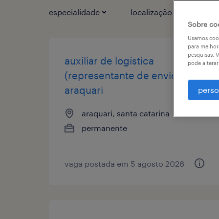
especialidade
localização
tipo
Sobre co
Usamos cook
para melhor
pesquisas. V
auxiliar de logística
pode altera
(representante de envio)
araquari
perso
araquari, santa catarina
permanente
vaga postada em 5 agosto 2026