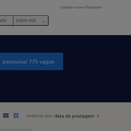
contate-nos
my Randstad
ado
sobre nós
pesquisar 775 vagas
ordenar por