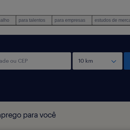
balho
para talentos
para empresas
estudos de merc
mprego para você