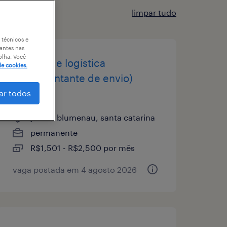
limpar tudo
 técnicos e
antes nas
olha. Você
auxiliar de logística
de cookies.
(representante de envio)
gaspar
ar todos
jardim blumenau, santa catarina
permanente
R$1,501 - R$2,500 por mês
vaga postada em 4 agosto 2026