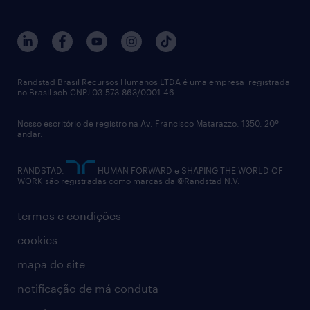
sobre nós
gestão de talentos
outplacement
trabalhe conosco
notícias de rh
digital
imprensa
talent advisory services
políticas corporativas
Randstad Brasil Recursos Humanos LTDA é uma empresa registrada
no Brasil sob CNPJ 03.573.863/0001-46.
diversidade
Nosso escritório de registro na Av. Francisco Matarazzo, 1350, 20º
relatório anual
andar.
contato
RANDSTAD,
HUMAN FORWARD e SHAPING THE WORLD OF
WORK são registradas como marcas da ©Randstad N.V.
termos e condições
cookies
mapa do site
notificação de má conduta