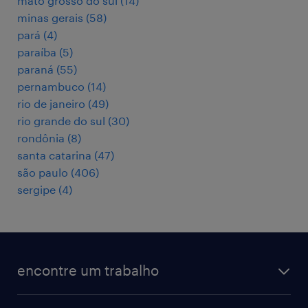
mato grosso do sul
(
14
)
minas gerais
(
58
)
pará
(
4
)
paraíba
(
5
)
paraná
(
55
)
pernambuco
(
14
)
rio de janeiro
(
49
)
rio grande do sul
(
30
)
rondônia
(
8
)
santa catarina
(
47
)
são paulo
(
406
)
sergipe
(
4
)
encontre um trabalho
todas as vagas