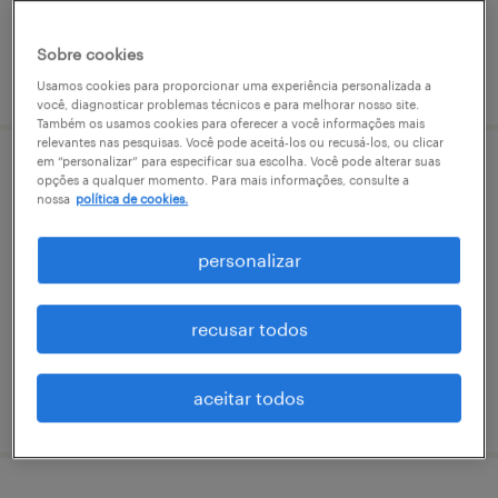
Sobre cookies
vaga postada em 7 agosto 2026
Usamos cookies para proporcionar uma experiência personalizada a
você, diagnosticar problemas técnicos e para melhorar nosso site.
Também os usamos cookies para oferecer a você informações mais
relevantes nas pesquisas. Você pode aceitá-los ou recusá-los, ou clicar
em “personalizar” para especificar sua escolha. Você pode alterar suas
analista de manutenção | aracajú/se
opções a qualquer momento. Para mais informações, consulte a
nossa
política de cookies.
aracaju, sergipe
personalizar
permanente
recusar todos
aceitar todos
vaga postada em 7 agosto 2026