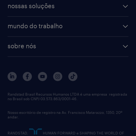
workmonitor
digital
blog de carreiras
finanças & contabilidade
nossas soluções
talent trends
enterprise
diversidade
bancos & seguradoras
operational
estudo de marca empregadora
soluções
contato
tecnologia da informação
mundo do trabalho
recrutamento especializado - professional
workpulse
contato
tecnologia no rh
RPO (Recruitment Process Outsourcing)
sobre nós
aquisição de talentos
recrutamento & gestão do talento temporário
sobre nós
gestão de talentos
outplacement
trabalhe conosco
notícias de rh
digital
imprensa
talent advisory services
políticas corporativas
Randstad Brasil Recursos Humanos LTDA é uma empresa registrada
no Brasil sob CNPJ 03.573.863/0001-46.
diversidade
Nosso escritório de registro na Av. Francisco Matarazzo, 1350, 20º
relatório anual
andar.
contato
RANDSTAD,
HUMAN FORWARD e SHAPING THE WORLD OF