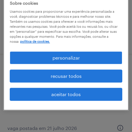
Sobre cookies
temporário
Usamos cookies para proporcionar uma experiência personalizada a
você, diagnosticar problemas técnicos e para melhorar nosso site.
Também os usamos cookies para oferecer a você informações mais
relevantes nas pesquisas. Você pode aceitá-los ou recusá-los, ou clicar
em “personalizar” para especificar sua escolha. Você pode alterar suas
opções a qualquer momento. Para mais informações, consulte a
vaga postada em 16 abril 2026
nossa
política de cookies.
personalizar
analista ​people ​business ​partner ssr
recusar todos
(taboão da serra/sp)
parque industrial taboão da serra, são paulo
aceitar todos
permanente
vaga postada em 21 julho 2026