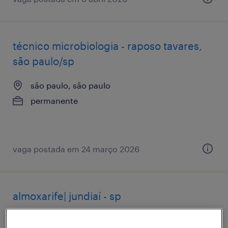
técnico microbiologia - raposo tavares,
são paulo/sp
são paulo, são paulo
permanente
vaga postada em 24 março 2026
almoxarife| jundiaí - sp
conjunto habitacional jundiaí l, são paulo