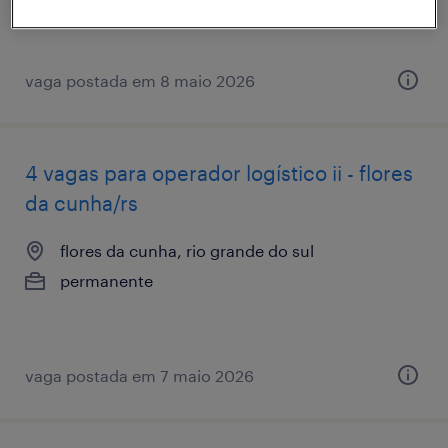
vaga postada em 8 maio 2026
4 vagas para operador logístico ii - flores
da cunha/rs
flores da cunha, rio grande do sul
permanente
vaga postada em 7 maio 2026