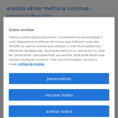
analista sênior melhoria continua -
sapucaia do sul/rs
sapucaia do sul, rio grande do sul
Sobre cookies
permanente
Usamos cookies para proporcionar uma experiência personalizada a
você, diagnosticar problemas técnicos e para melhorar nosso site.
Também os usamos cookies para oferecer a você informações mais
relevantes nas pesquisas. Você pode aceitá-los ou recusá-los, ou clicar
em “personalizar” para especificar sua escolha. Você pode alterar suas
opções a qualquer momento. Para mais informações, consulte a
vaga postada em 29 maio 2026
nossa
política de cookies.
personalizar
operador logístico iii - pelotas/rs
recusar todos
pelotas, rio grande do sul
permanente
aceitar todos