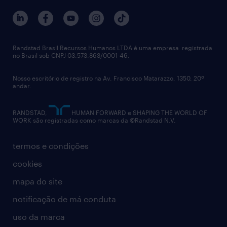
trabalhe conosco
notícias de rh
digital
imprensa
talent advisory services
políticas corporativas
Randstad Brasil Recursos Humanos LTDA é uma empresa registrada
no Brasil sob CNPJ 03.573.863/0001-46.
diversidade
Nosso escritório de registro na Av. Francisco Matarazzo, 1350, 20º
relatório anual
andar.
contato
RANDSTAD,
HUMAN FORWARD e SHAPING THE WORLD OF
WORK são registradas como marcas da ©Randstad N.V.
termos e condições
cookies
mapa do site
notificação de má conduta
uso da marca