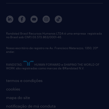
sobre nós
gestão de talentos
outplacement
trabalhe conosco
notícias de rh
digital
imprensa
talent advisory services
políticas corporativas
Randstad Brasil Recursos Humanos LTDA é uma empresa registrada
no Brasil sob CNPJ 03.573.863/0001-46.
diversidade
Nosso escritório de registro na Av. Francisco Matarazzo, 1350, 20º
relatório anual
andar.
contato
RANDSTAD,
HUMAN FORWARD e SHAPING THE WORLD OF
WORK são registradas como marcas da ©Randstad N.V.
termos e condições
cookies
mapa do site
notificação de má conduta