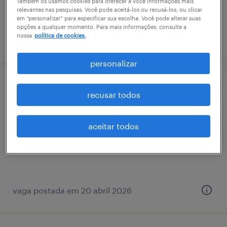
Também os usamos cookies para oferecer a você informações mais
R$4,501 - R$5,500 por mês
relevantes nas pesquisas. Você pode aceitá-los ou recusá-los, ou clicar
em “personalizar” para especificar sua escolha. Você pode alterar suas
opções a qualquer momento. Para mais informações, consulte a
nossa
política de cookies.
vaga postada em 27 março 2026
personalizar
colunista - são paulo/sp
recusar todos
são paulo, são paulo
aceitar todos
permanente
R$8,501 - R$9,500 por mês
vaga postada em 20 abril 2026