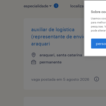
especialidade
localização
1
Sobre co
Usamos cook
para melhor
pesquisas. V
auxiliar de logística
pode altera
(representante de envio)
araquari
perso
araquari, santa catarina
permanente
vaga postada em 5 agosto 2026