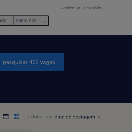
contate-nos
my Randstad
ado
sobre nós
pesquisar 462 vagas
ordenar por