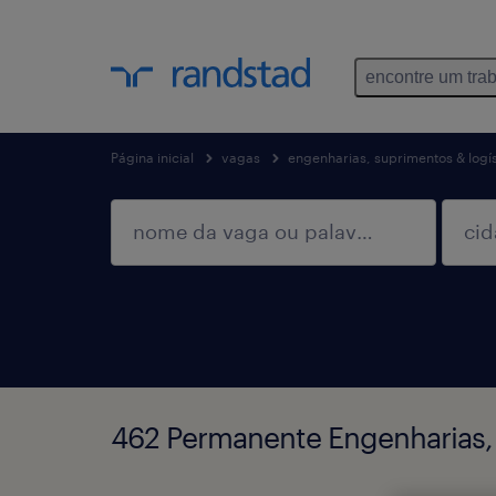
encontre um tra
Página inicial
vagas
engenharias, suprimentos & logís
462 Permanente Engenharias, 