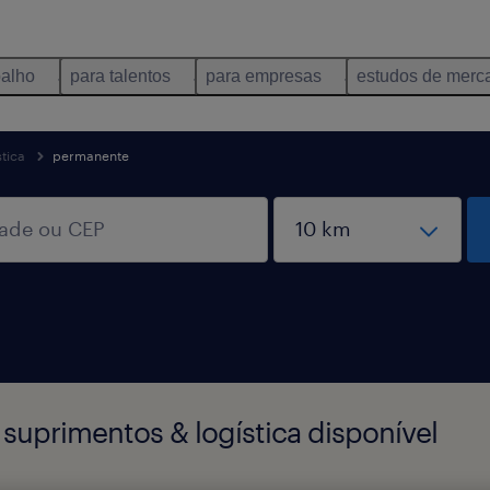
balho
para talentos
para empresas
estudos de merc
tica
permanente
suprimentos & logística disponível