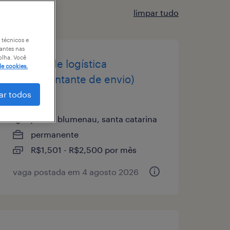
limpar tudo
 técnicos e
antes nas
olha. Você
auxiliar de logística
de cookies.
(representante de envio)
gaspar
ar todos
jardim blumenau, santa catarina
permanente
R$1,501 - R$2,500 por mês
vaga postada em 4 agosto 2026