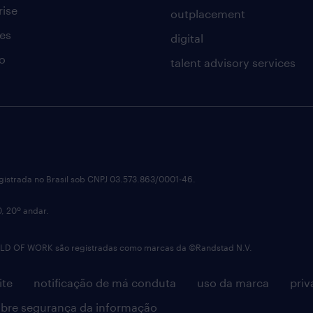
rise
outplacement
es
digital
o
talent advisory services
istrada no Brasil sob CNPJ 03.573.863/0001-46.
0, 20º andar.
OF WORK são registradas como marcas da ©Randstad N.V.
ite
notificação de má conduta
uso da marca
priv
bre segurança da informação