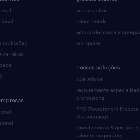
ional
workmonitor
sional
talent trends
estudo de marca emprega
e profissões
workpulse
e carreiras
idade
nossas soluções
o
operational
recrutamento especializad
professional
empresas
RPO (Recruitment Process
ional
Outsourcing)
sional
recrutamento & gestão do
talento temporário