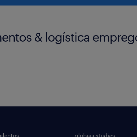
mentos & logística empreg
talentos
globais studies