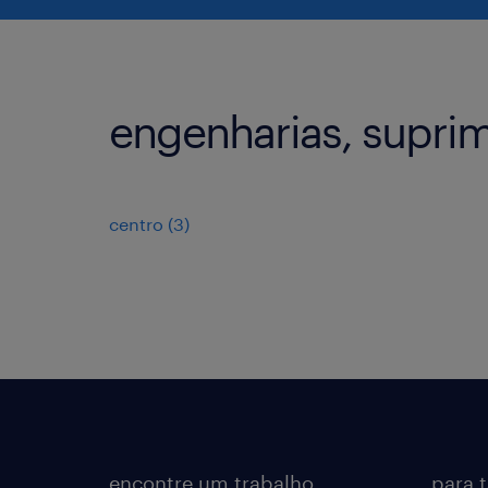
engenharias, supri
centro
(
3
)
encontre um trabalho
para 