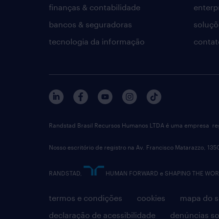
finanças & contabilidade
enterp
bancos & seguradoras
soluçõ
tecnologia da informação
contat
Randstad Brasil Recursos Humanos LTDA é uma empresa reg
Nosso escritório de registro na Av. Francisco Matarazzo, 135
RANDSTAD,
HUMAN FORWARD e SHAPING THE WORLD 
termos e condições
cookies
mapa do s
declaração de acessibilidade
denúncias so