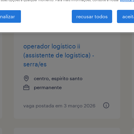
tipo de vaga
remuneração
nalizar
recusar todos
aceit
1
operador logístico ii
(assistente de logística) -
serra/es
centro, espírito santo
permanente
vaga postada em 3 março 2026