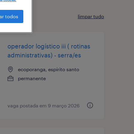
limpar tudo
ar todos
operador logístico iii ( rotinas
administrativas) - serra/es
ecoporanga, espírito santo
permanente
vaga postada em 9 março 2026