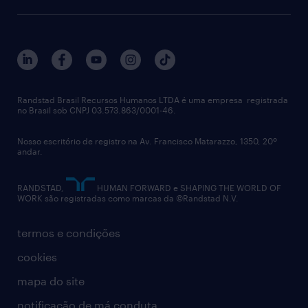
aquisição de talentos
recrutamento & gestão do talento temporário
sobre nós
gestão de talentos
outplacement
trabalhe conosco
notícias de rh
digital
imprensa
talent advisory services
políticas corporativas
Randstad Brasil Recursos Humanos LTDA é uma empresa registrada
no Brasil sob CNPJ 03.573.863/0001-46.
diversidade
Nosso escritório de registro na Av. Francisco Matarazzo, 1350, 20º
relatório anual
andar.
contato
RANDSTAD,
HUMAN FORWARD e SHAPING THE WORLD OF
WORK são registradas como marcas da ©Randstad N.V.
termos e condições
cookies
mapa do site
notificação de má conduta