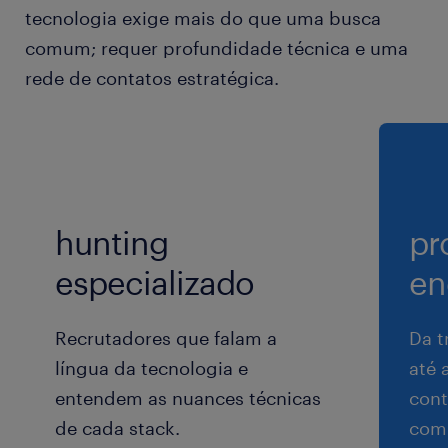
tecnologia exige mais do que uma busca
comum; requer profundidade técnica e uma
rede de contatos estratégica.
hunting
pr
especializado
en
Recrutadores que falam a
Da t
língua da tecnologia e
até 
entendem as nuances técnicas
cont
de cada stack.
comp