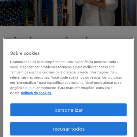
afinal, o que é tech
recruitment?
Sobre cookies
Usamos cookies para proporcionar uma experiência personalizada a
Identificação e atração de talentos de alta
você, diagnosticar problemas técnicos e para melhorar nosso site.
Também os usamos cookies para oferecer a você informações mais
performance através de uma curadoria
relevantes nas pesquisas. Você pode aceitá-los ou recusá-los, ou clicar
em “personalizar” para especificar sua escolha. Você pode alterar suas
técnica rigorosa e ágil. Com recrutadores
opções a qualquer momento. Para mais informações, consulte a
nossa
política de cookies.
especialistas no mercado digital, conectamos
a sua empresa a profissionais que possuem o
personalizar
fit cultural e as hard skills exatas para
acelerar os seus projetos, garantindo
recusar todos
assertividade em contratações permanentes