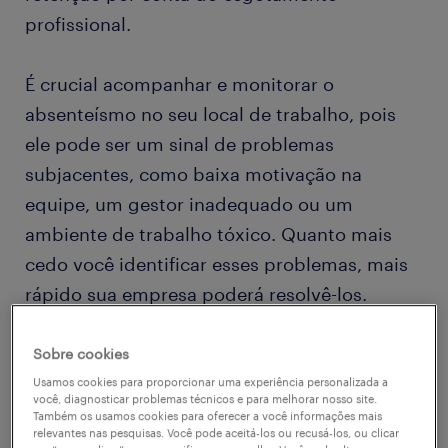
profissional.
É crucial acompanhar e monitorar o
absenteísmo no seu local de trabalho, pois
ele pode ser um sinal de problemas
subjacentes, como baixa motivação na
equipe, um gestor inadequado ou um
ambiente de trabalho tóxico. Quanto mais
cedo você identificar esses problemas, mais
rápido sua empresa poderá resolvê-los.
Sobre cookies
Usamos cookies para proporcionar uma experiência personalizada a
você, diagnosticar problemas técnicos e para melhorar nosso site.
Também os usamos cookies para oferecer a você informações mais
relevantes nas pesquisas. Você pode aceitá-los ou recusá-los, ou clicar