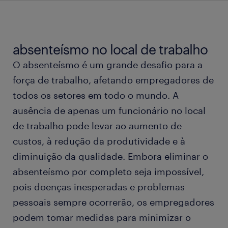
o que é absentismo?
principais causas de absenteísmo no local de
absenteísmo no local de trabalho
trabalho
O absenteísmo é um grande desafio para a
força de trabalho, afetando empregadores de
medição do absenteísmo
todos os setores em todo o mundo. A
ausência de apenas um funcionário no local
impacto do absenteísmo no local de trabalho
de trabalho pode levar ao aumento de
custos, à redução da produtividade e à
medidas para prevenir o absenteísmo
diminuição da qualidade. Embora eliminar o
absenteísmo por completo seja impossível,
pois doenças inesperadas e problemas
pessoais sempre ocorrerão, os empregadores
podem tomar medidas para minimizar o