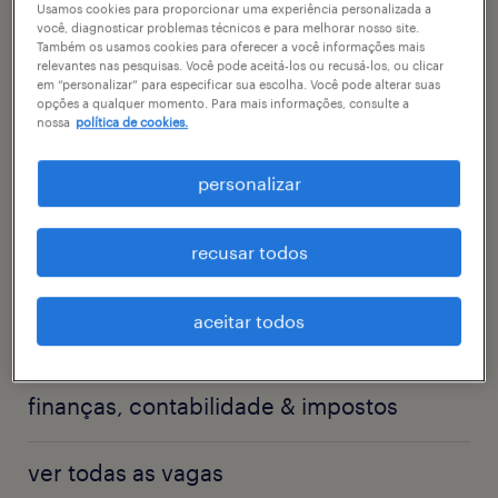
engenharias, suprimentos & logística
Usamos cookies para proporcionar uma experiência personalizada a
você, diagnosticar problemas técnicos e para melhorar nosso site.
Também os usamos cookies para oferecer a você informações mais
relevantes nas pesquisas. Você pode aceitá-los ou recusá-los, ou clicar
farmacêutico & saúde
em “personalizar” para especificar sua escolha. Você pode alterar suas
opções a qualquer momento. Para mais informações, consulte a
nossa
política de cookies.
contact center
personalizar
administrativo & secretariado
recusar todos
bancos & seguradoras
aceitar todos
recursos humanos
finanças, contabilidade & impostos
ver todas as vagas