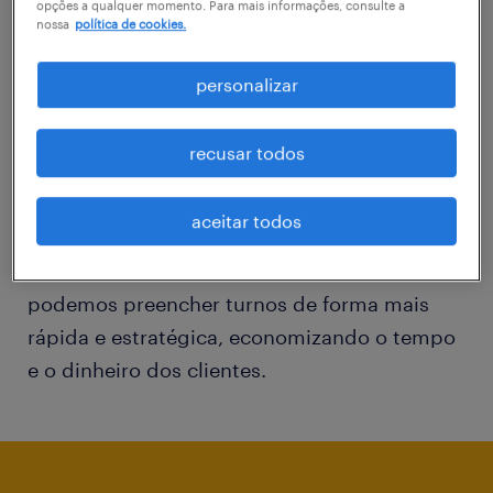
organização.
opções a qualquer momento. Para mais informações, consulte a
nossa
política de cookies.
O Relevate Workfoce Schedule é uma solução
personalizar
versátil e inteligente que agiliza os processos
de agendamento e geração de relatórios.
recusar todos
Com um processo de agendamento
automatizado e dados ao nosso alcance,
aceitar todos
podemos obter as pessoas certas para os
empregos certos imediatamente. Ou seja,
podemos preencher turnos de forma mais
rápida e estratégica, economizando o tempo
e o dinheiro dos clientes.