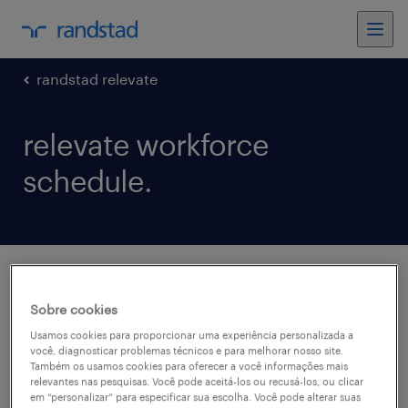
randstad relevate
relevate workforce
schedule.
relevate workforce schedule.
Sobre cookies
Usamos cookies para proporcionar uma experiência personalizada a
você, diagnosticar problemas técnicos e para melhorar nosso site.
Uma ferramenta de planejamento da força de
Também os usamos cookies para oferecer a você informações mais
relevantes nas pesquisas. Você pode aceitá-los ou recusá-los, ou clicar
trabalho para agendamento em toda a
em “personalizar” para especificar sua escolha. Você pode alterar suas