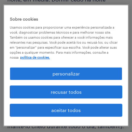
anterior permite que você acorde pronto para
enfrentar o dia seguinte com disposição.
Sobre cookies
Estabeleça o objetivo de ir para a cama no
Usamos cookies para proporcionar uma experiência personalizada a
você, diagnosticar problemas técnicos e para melhorar nosso site.
mesmo horário todas as noites e descansar
Também os usamos cookies para oferecer a você informações mais
relevantes nas pesquisas. Você pode aceitá-los ou recusá-los, ou clicar
bastante. Nem sempre é fácil fazer isso, mas
em “personalizar” para especificar sua escolha. Você pode alterar suas
logo você notará a diferença no seu nível de
opções a qualquer momento. Para mais informações, consulte a
nossa
política de cookies.
energia.
personalizar
2. beba um copo d’água
Durante a noite, o seu corpo perde a
recusar todos
hidratação. Uma das melhores coisas que
você pode fazer logo que acorda é beber um
aceitar todos
copo d’água cheio (e não se esqueça de
mantê-lo cheio durante todo o dia, também!).