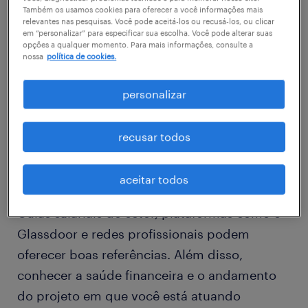
Eles são essenciais para lidar com os desafios
Também os usamos cookies para oferecer a você informações mais
relevantes nas pesquisas. Você pode aceitá-los ou recusá-los, ou clicar
técnicos e garantir que o projeto seja
em “personalizar” para especificar sua escolha. Você pode alterar suas
opções a qualquer momento. Para mais informações, consulte a
entregue dentro do prazo e do orçamento. Ao
nossa
política de cookies.
entender essas dinâmicas, você pode se
posicionar como peça fundamental para o
personalizar
sucesso do projeto.
recusar todos
Para fortalecer seu argumento, pesquise
quanto outros profissionais em funções
aceitar todos
semelhantes estão ganhando na sua região.
Guias salariais do setor, plataformas como o
Glassdoor e redes profissionais podem
oferecer boas referências. Além disso,
conhecer a saúde financeira e o andamento
do projeto em que você está atuando