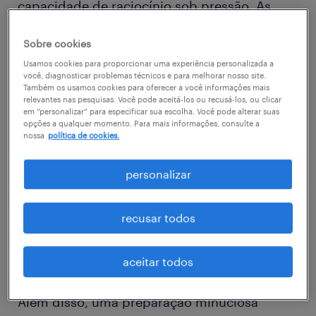
capacidade de raciocínio sob pressão. As
empresas buscam candidatos que possam
Sobre cookies
prosperar em ambientes de trabalho
Usamos cookies para proporcionar uma experiência personalizada a
multiculturais.
você, diagnosticar problemas técnicos e para melhorar nosso site.
Também os usamos cookies para oferecer a você informações mais
relevantes nas pesquisas. Você pode aceitá-los ou recusá-los, ou clicar
A antecipação reduz significativamente o
em “personalizar” para especificar sua escolha. Você pode alterar suas
opções a qualquer momento. Para mais informações, consulte a
nervosismo. Com treino, você estruturará
nossa
política de cookies.
melhor suas respostas, usará um vocabulário
personalizar
preciso e evitará erros comuns, como
confusões com tempos verbais ou traduções
literais de expressões do português. Lembre-
recusar todos
se: cada detalhe conta, desde o tom de voz
até a linguagem corporal.
aceitar todos
Além disso, uma preparação minuciosa