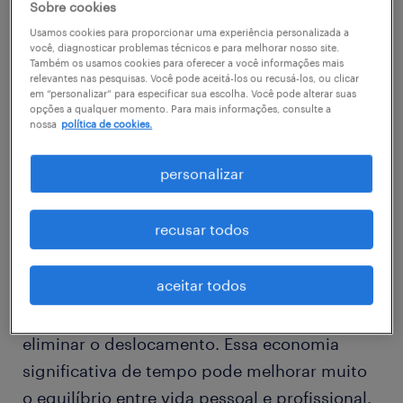
Sobre cookies
Usamos cookies para proporcionar uma experiência personalizada a
Os acordos de trabalho flexíveis podem
você, diagnosticar problemas técnicos e para melhorar nosso site.
Também os usamos cookies para oferecer a você informações mais
assumir várias formas, desde permitir que os
relevantes nas pesquisas. Você pode aceitá-los ou recusá-los, ou clicar
em “personalizar” para especificar sua escolha. Você pode alterar suas
colaboradores trabalhem em casa um
opções a qualquer momento. Para mais informações, consulte a
número definido de dias por semana até dar-
nossa
política de cookies.
lhes a liberdade de escolher o seu horário de
personalizar
trabalho principal, em vez de seguirem a
rotina convencional das 9 às 5.
recusar todos
Um estudo recente descobriu que os
aceitar todos
profissionais que trabalham remotamente
economizam em média
72 minutos por dia
ao
eliminar o deslocamento. Essa economia
significativa de tempo pode melhorar muito
o equilíbrio entre vida pessoal e profissional.