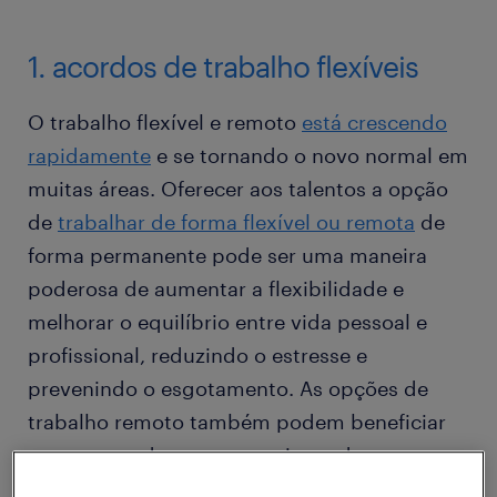
1. acordos de trabalho flexíveis
O trabalho flexível e remoto
está crescendo
rapidamente
e se tornando o novo normal em
muitas áreas. Oferecer aos talentos a opção
de
trabalhar de forma flexível ou remota
de
forma permanente pode ser uma maneira
poderosa de aumentar a flexibilidade e
melhorar o equilíbrio entre vida pessoal e
profissional, reduzindo o estresse e
prevenindo o esgotamento. As opções de
trabalho remoto também podem beneficiar
os empregadores, proporcionando acesso a
um maior pool de talentos.