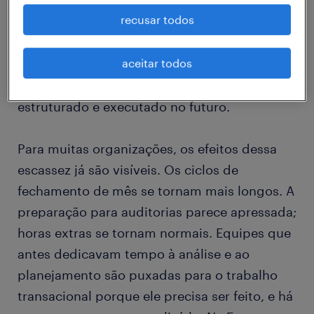
na Holanda,
onde a contratação de
recusar todos
contadores estrangeiros aumentou
. Esses
padrões não são oscilações de curto prazo.
aceitar todos
Eles apontam para uma mudança estrutural
na forma como o trabalho financeiro será
estruturado e executado no futuro.
Para muitas organizações, os efeitos dessa
escassez já são visíveis. Os ciclos de
fechamento de mês se tornam mais longos. A
preparação para auditorias parece apressada;
horas extras se tornam normais. Equipes que
antes dedicavam tempo à análise e ao
planejamento são puxadas para o trabalho
transacional porque ele precisa ser feito, e há