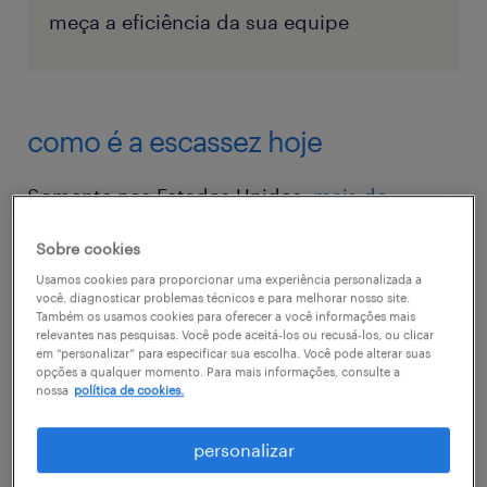
meça a eficiência da sua equipe
como é a escassez hoje
Somente nos Estados Unidos,
mais de
300.000 contadores deixaram a profissão
Sobre cookies
nos últimos anos. Ao mesmo tempo, menos
Usamos cookies para proporcionar uma experiência personalizada a
graduados estão buscando cursos de
você, diagnosticar problemas técnicos e para melhorar nosso site.
Também os usamos cookies para oferecer a você informações mais
contabilidade,
com a Geração Z
relevantes nas pesquisas. Você pode aceitá-los ou recusá-los, ou clicar
em “personalizar” para especificar sua escolha. Você pode alterar suas
demonstrando menor interesse por funções
opções a qualquer momento. Para mais informações, consulte a
financeiras tradicionais
. Em toda a Europa, as
nossa
política de cookies.
empresas estão importando talentos para
personalizar
preencher posições essenciais, como ocorre