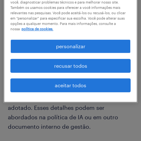
você, diagnosticar problemas técnicos e para melhorar nosso site.
ler os princípios, todos devem compreender
Também os usamos cookies para oferecer a você informações mais
intuitivamente a atitude da empresa em
relevantes nas pesquisas. Você pode aceitá-los ou recusá-los, ou clicar
em “personalizar” para especificar sua escolha. Você pode alterar suas
relação às diferentes ferramentas de IA e
opções a qualquer momento. Para mais informações, consulte a
nossa
política de cookies.
casos de uso.
personalizar
Por exemplo, seus princípios podem afirmar
que os humanos devem sempre
recusar todos
supervisionar as atividades nas quais
ferramentas de IA são utilizadas para tomar
aceitar todos
decisões, mas provavelmente não
especificarão o processo de supervisão a ser
adotado. Esses detalhes podem ser
abordados na política de IA ou em outro
documento interno de gestão.