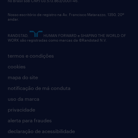
no Brasil sob CNPJ 03.573.863/0001-46.
Nosso escritório de registro na Av. Francisco Matarazzo, 1350, 20º
andar.
RANDSTAD,
HUMAN FORWARD e SHAPING THE WORLD OF
WORK são registradas como marcas da ©Randstad N.V.
termos e condições
cookies
mapa do site
notificação de má conduta
uso da marca
privacidade
alerta para fraudes
declaração de acessibilidade