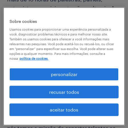
entrevistas especiais e atrações culturais. A
ação é organizada pela Profissas, escola com
Sobre cookies
foco em diversidade, e pela consultoria de
Usamos cookies para proporcionar uma experiência personalizada a
diversidade e inclusão Ana Minuto. A
você, diagnosticar problemas técnicos e para melhorar nosso site.
Também os usamos cookies para oferecer a você informações mais
Randstad, líder global de soluções de RH,
relevantes nas pesquisas. Você pode aceitá-los ou recusá-los, ou clicar
em “personalizar” para especificar sua escolha. Você pode alterar suas
terá um estande virtual para conversar com
opções a qualquer momento. Para mais informações, consulte a
os participantes sobre as mais de 200 vagas
nossa
política de cookies.
disponíveis na área, a maioria para
personalizar
desenvolvedores (JAVA, React, Mobile IOS e
Android), mas também com oportunidades
recusar todos
para analista de segurança da informação e
de Big Data
.
aceitar todos
“Nossos clientes passam o escopo da vaga e