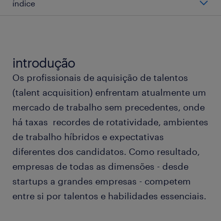
índice
o que é a aquisição de talentos?
aquisição de talentos vs. recrutamento
introdução
Os profissionais de aquisição de talentos
sinais de que é preciso melhorar a sua aquisição
(talent acquisition) enfrentam atualmente um
de talentos
mercado de trabalho sem precedentes, onde
há taxas recordes de rotatividade, ambientes
como construir estratégias de aquisição de
de trabalho híbridos e expectativas
talentos de sucesso
diferentes dos candidatos. Como resultado,
como construir uma equipe de AT de sucesso
empresas de todas as dimensões - desde
startups a grandes empresas - competem
como a Randstad pode ajudar
entre si por talentos e habilidades essenciais.