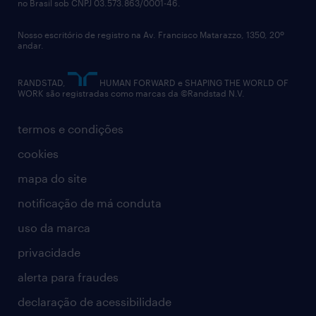
no Brasil sob CNPJ 03.573.863/0001-46.
diversidade
oportunidades abertas no nosso site de
carreiras. Caso receba pedidos de dinheiro,
Nosso escritório de registro na Av. Francisco Matarazzo, 1350, 20º
relatório anual
andar.
desconfie!
contato
RANDSTAD,
HUMAN FORWARD e SHAPING THE WORLD OF
WORK são registradas como marcas da ©Randstad N.V.
termos e condições
cookies
mapa do site
notificação de má conduta
uso da marca
privacidade
alerta para fraudes
declaração de acessibilidade