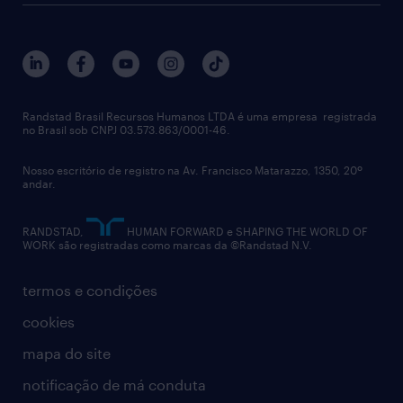
sobre nós
gestão de talentos
outplacement
trabalhe conosco
notícias de rh
digital
imprensa
talent advisory services
políticas corporativas
Randstad Brasil Recursos Humanos LTDA é uma empresa registrada
no Brasil sob CNPJ 03.573.863/0001-46.
diversidade
Nosso escritório de registro na Av. Francisco Matarazzo, 1350, 20º
relatório anual
andar.
contato
RANDSTAD,
HUMAN FORWARD e SHAPING THE WORLD OF
WORK são registradas como marcas da ©Randstad N.V.
termos e condições
cookies
mapa do site
notificação de má conduta