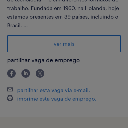
trabalho. Fundada em 1960, na Holanda, hoje
estamos presentes em 39 países, incluindo o
Brasil.
...
Nosso parceiro é um líder global em soluções
de Tecnologia da Informação e Comunicação
ver mais
(TIC), com aproximadamente mais de 200 mil
colaboradores em todo o mundo. Fundada
partilhar vaga de emprego.
em 1987, a empresa emprega pessoas em
mais de 170 países e regiões, atendendo a
mais de três bilhões de pessoas. Com uma
partilhar esta vaga via e-mail.
abordagem centrada na inovação e parcerias
imprime esta vaga de emprego.
estratégicas, a empresa consolidou sua
vantagem competitiva em redes de
telecomunicações, soluções para empresas,