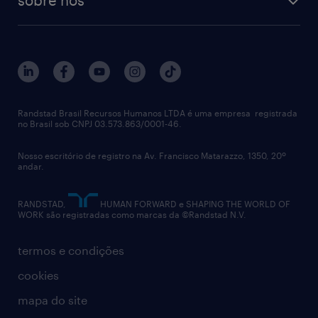
aquisição de talentos
recrutamento & gestão do talento temporário
sobre nós
gestão de talentos
outplacement
trabalhe conosco
notícias de rh
digital
imprensa
talent advisory services
políticas corporativas
Randstad Brasil Recursos Humanos LTDA é uma empresa registrada
no Brasil sob CNPJ 03.573.863/0001-46.
diversidade
Nosso escritório de registro na Av. Francisco Matarazzo, 1350, 20º
relatório anual
andar.
contato
RANDSTAD,
HUMAN FORWARD e SHAPING THE WORLD OF
WORK são registradas como marcas da ©Randstad N.V.
termos e condições
cookies
mapa do site