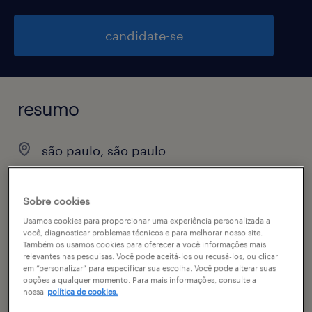
candidate-se
resumo
são paulo, são paulo
R$6,501 - R$7,500 por mês
permanente
Sobre cookies
Usamos cookies para proporcionar uma experiência personalizada a
você, diagnosticar problemas técnicos e para melhorar nosso site.
Também os usamos cookies para oferecer a você informações mais
relevantes nas pesquisas. Você pode aceitá-los ou recusá-los, ou clicar
vagas disponíveis
em “personalizar” para especificar sua escolha. Você pode alterar suas
opções a qualquer momento. Para mais informações, consulte a
1
nossa
política de cookies.
especialidade