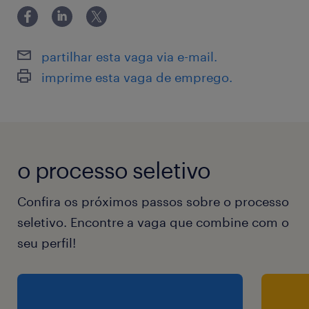
manuais, apontamento de produção de
colunas, realizar inventários;
partilhar esta vaga via e-mail.
Beneficios
imprime esta vaga de emprego.
Plano de saúde;
Convênio Odontológico;
PLR;
Vale Alimentação e Vale Refeição;
o processo seletivo
Vale Transporte;
Seguro de vida;
Confira os próximos passos sobre o processo
Parcerias de desconto;
seletivo. Encontre a vaga que combine com o
Programa +Cuidado: assistência profissional
seu perfil!
e confidencial para problemas;
DayOff no aniversário.