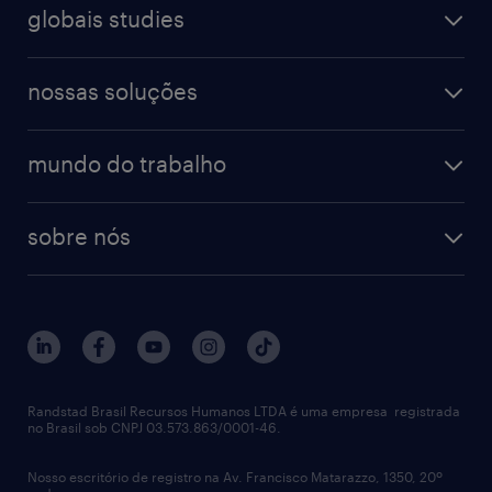
digital
farmacêutico & saúde
globais studies
professional
guia de profissões
recursos humanos
workmonitor
digital
blog de carreiras
finanças & contabilidade
nossas soluções
talent trends
enterprise
diversidade
bancos & seguradoras
operational
estudo de marca empregadora
soluções
contato
tecnologia da informação
mundo do trabalho
recrutamento especializado - professional
workpulse
contato
tecnologia no rh
RPO (Recruitment Process Outsourcing)
sobre nós
aquisição de talentos
recrutamento & gestão do talento temporário
sobre nós
gestão de talentos
outplacement
trabalhe conosco
notícias de rh
digital
imprensa
talent advisory services
políticas corporativas
Randstad Brasil Recursos Humanos LTDA é uma empresa registrada
no Brasil sob CNPJ 03.573.863/0001-46.
diversidade
Nosso escritório de registro na Av. Francisco Matarazzo, 1350, 20º
relatório anual