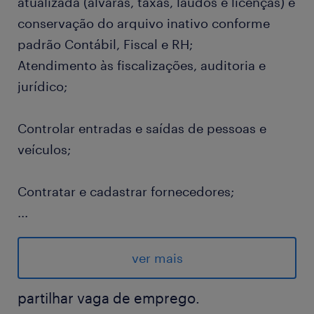
atualizada (alvarás, taxas, laudos e licenças) e
conservação do arquivo inativo conforme
padrão Contábil, Fiscal e RH;
Atendimento às fiscalizações, auditoria e
jurídico;
Controlar entradas e saídas de pessoas e
veículos;
Contratar e cadastrar fornecedores;
...
Efetuar orçamentos e compras de material de
consumo, conservação e manutenção;
ver mais
Gestão do estoque da unidade: ajustes
partilhar vaga de emprego.