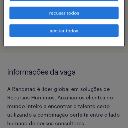
fernanda barancelli bertaglia
recusar todos
código da vaga
eTalent_JP-182070
aceitar todos
informações da vaga
A Randstad é líder global em soluções de
Recursos Humanos. Auxiliamos clientes no
mundo inteiro a encontrar o talento certo
utilizando a combinação perfeita entre o lado
humano de nossos consultores