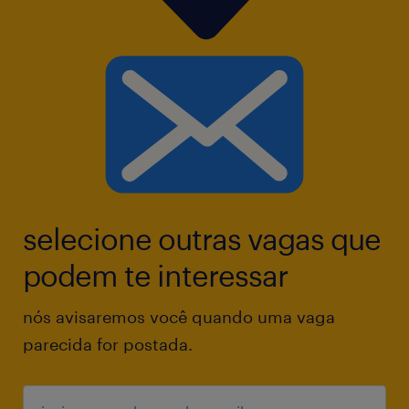
Requisitos técnicos:
Especialistas em hunting, ter background
técnico e capacidade de gerenciar de 15 a 20
vagas difíceis simultaneamente.
Ter background técnico (preferencialmente
selecione outras vagas que
em engenharia)
podem te interessar
Formação superior completa
nós avisaremos você quando uma vaga
parecida for postada.
Perfil comportamental:
Dinâmicos, saber lidar com pressão e ter