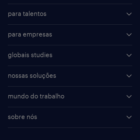
vendas & marketing
cadastre seu currículo
para talentos
engenharias & suprimentos
acesse o my randstad
operational
administrativo & secretariado
para empresas
professional
contact center
operational
digital
farmacêutico & saúde
globais studies
professional
guia de profissões
recursos humanos
workmonitor
digital
blog de carreiras
finanças & contabilidade
nossas soluções
talent trends
enterprise
diversidade
bancos & seguradoras
operational
estudo de marca empregadora
soluções
contato
tecnologia da informação
mundo do trabalho
recrutamento especializado - professional
workpulse
contato
tecnologia no rh
RPO (Recruitment Process Outsourcing)
sobre nós
aquisição de talentos
recrutamento & gestão do talento temporário
sobre nós
gestão de talentos
outplacement