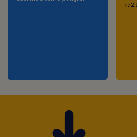
rd2.
Seguro de vida
Modalidade De trabalho: Híbrido (1x
presencial - 4x Remoto)
Horário de trabalho: seg a sex das 8 às 18h ou
9h às 19h com 1h12 de intervalo
Local de trabalho: Melicidade - Osasco - SP.
Principais Atividades:
Processo de recrutamento e seleção - vagas
de engenharia / logística (inventário,
qualidade, planejamento...etc)
Ponto de contato com o gestor com a a
shortlist.