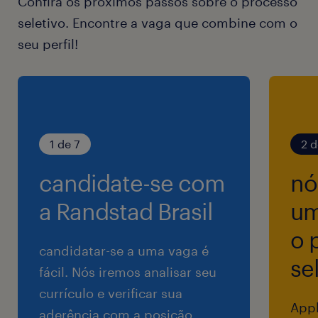
Confira os próximos passos sobre o processo
chances de ser de poder ser envolvido em
seletivo. Encontre a vaga que combine com o
novos projetos.
seu perfil!
Benefícios:
VALE REFEIÇÃO - CARTÃO R$ R$ 51.00
multiplicado por dia - desconto de 5.00%
sobre o plano
1 de 7
2 d
candidate-se com
nó
VALE TRANSPORTE - CARTÃO - desconto de
6.00% sobre o salário
a Randstad Brasil
um
o 
AMIL DENTAL 100 - Sem Desconto
candidatar-se a uma vaga é
se
fácil. Nós iremos analisar seu
AMIL 400 - QUARTO PARTICULAR - desconto
currículo e verificar sua
Appl
de 15.00% sobre o plano
aderência com a posição.