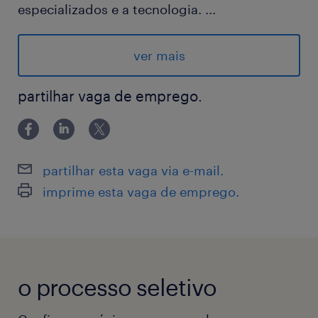
especializados e a tecnologia.
...
Estamos contratando Analista de Aquisição
de Talentos Pleno e Sênior para o maior e-
ver mais
commerce da América Latina. Se você tem
espírito empreendedor e quer ser
partilhar vaga de emprego.
protagonista da sua carreira trabalhando em
um ambiente desafiador, divertido,
empolgante e em constante transformação,
partilhar esta vaga via e-mail.
este é o seu lugar.
imprime esta vaga de emprego.
Modelo de contrato: CLT Terceiro
(contratação feita pela Randstad)
Tempo de contrato: 45 + 45 Dias de
experiência e após segue por tempo
o processo seletivo
indeterminado - Projeto com expectativa de
encerrar em dezembro/2026, mas com