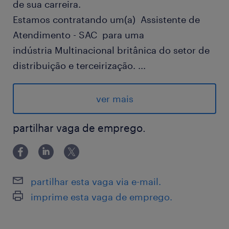
de sua carreira.
Estamos contratando um(a) Assistente de
Atendimento - SAC para uma
indústria Multinacional britânica do setor de
distribuição e terceirização.
...
Valorizamos a condição humana em todas as
suas expressões e, reconhecendo que a
ver mais
diversidade nos torna ainda melhores,
informamos que nossas oportunidades
partilhar vaga de emprego.
também são destinadas a pessoas
com deficiência.
Vaga Efetiva
partilhar esta vaga via e-mail.
Benefícios: Refeitório no Local + Vale
imprime esta vaga de emprego.
Transporte, Fretado ou Estacionamento +
Assistência Médica: Amil 400 QP para o