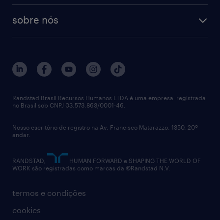
tecnologia no rh
RPO (Recruitment Process Outsourcing)
sobre nós
aquisição de talentos
recrutamento & gestão do talento temporário
sobre nós
gestão de talentos
outplacement
trabalhe conosco
notícias de rh
digital
imprensa
talent advisory services
políticas corporativas
Randstad Brasil Recursos Humanos LTDA é uma empresa registrada
no Brasil sob CNPJ 03.573.863/0001-46.
diversidade
Nosso escritório de registro na Av. Francisco Matarazzo, 1350, 20º
relatório anual
andar.
contato
RANDSTAD,
HUMAN FORWARD e SHAPING THE WORLD OF
WORK são registradas como marcas da ©Randstad N.V.
termos e condições
cookies