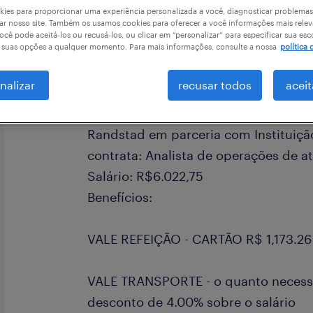
ies para proporcionar uma experiência personalizada a você, diagnosticar problemas
ar nosso site. Também os usamos cookies para oferecer a você informações mais relev
ocê pode aceitá-los ou recusá-los, ou clicar em “personalizar” para especificar sua esc
r suas opções a qualquer momento. Para mais informações, consulte a nossa
política 
a
nalizar
recusar todos
aceit
Randstad em parceria com Instituiçã
contrata: Analista de operações de at
Salário: R$6.022,75
Benefícios:
VALE REFEIÇÃO - CARTÃO R$ 1,173.26
VALE TRANSPORTE - o quanto necessit
desconto de 4.00% sobre o salário