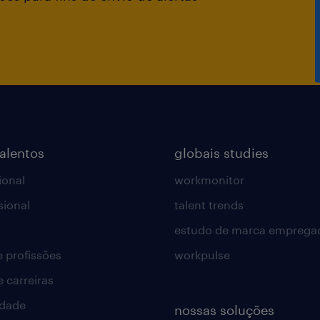
talentos
globais studies
ional
workmonitor
sional
talent trends
estudo de marca emprega
e profissões
workpulse
e carreiras
idade
nossas soluções