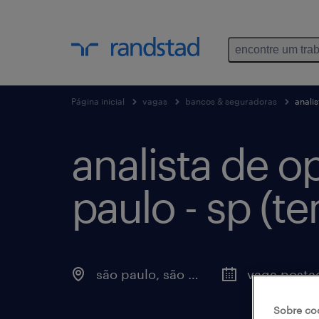
encontre um tra
Página inicial
vagas
bancos & seguradoras
anali
analista de o
paulo - sp (t
são paulo, são paulo
Sobre co