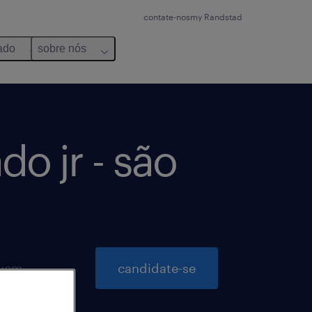
contate-nos
my Randstad
ado
sobre nós
o jr - são
inscrições para essa vaga até 6 novembro 2026
candidate-se