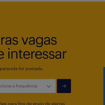
tras vagas
 interessar
arecida for postada.
es para fins de envio de alertas