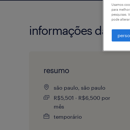
Usamos cook
para melhor
pesquisas. V
pode altera
informações da vag
perso
resumo
são paulo, são paulo
R$5,501 - R$6,500 por
mês
temporário