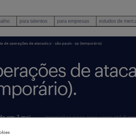
balho
para talentos
para empresas
estudos de merc
sta de operações de atacado jr - são paulo - sp (temporário)
perações de atacad
emporário).
vaga postada em 7 maio 2026
okies