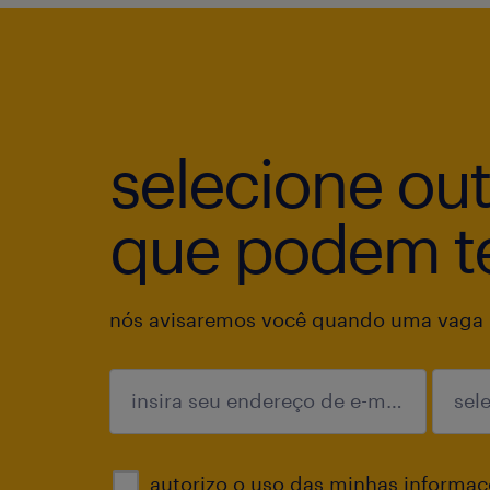
selecione ou
que podem te
nós avisaremos você quando uma vaga p
enviar
autorizo o uso das minhas informaçõ