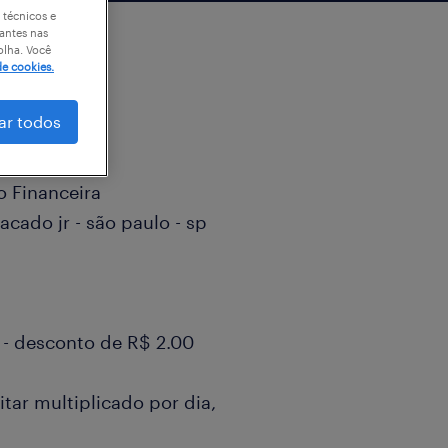
 técnicos e
antes nas
olha. Você
de cookies.
ar todos
o Financeira
acado jr - são paulo - sp
 - desconto de R$ 2.00
ar multiplicado por dia,