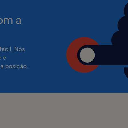
om a
fácil. Nós
o e
 a posição.