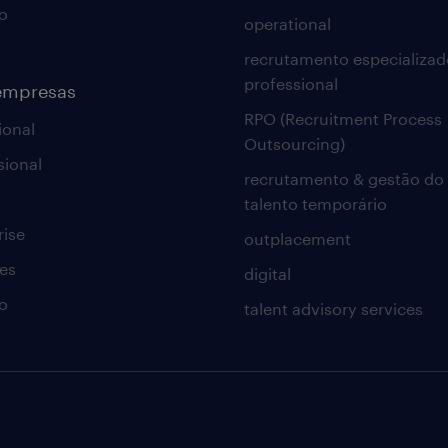
o
operational
recrutamento especializad
professional
empresas
RPO (Recruitment Process
ional
Outsourcing)
sional
recrutamento & gestão do
talento temporário
rise
outplacement
es
digital
o
talent advisory services