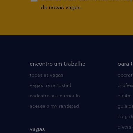
de novas vagas.
encontre um trabalho
para 
todas as vagas
operat
vagas na randstad
profes
cadastre seu currículo
digital
acesse o my randstad
guia d
blog d
divers
vagas