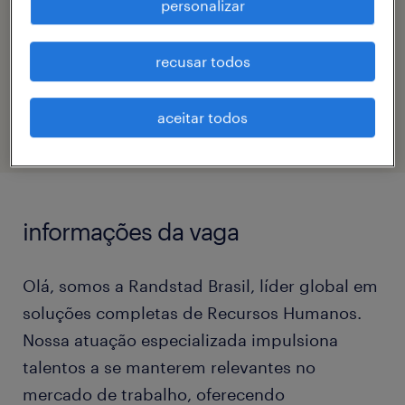
personalizar
bruna coimbra braz da silva
recusar todos
código da vaga
eTalent_JP-178859
aceitar todos
informações da vaga
Olá, somos a Randstad Brasil, líder global em
soluções completas de Recursos Humanos.
Nossa atuação especializada impulsiona
talentos a se manterem relevantes no
mercado de trabalho, oferecendo