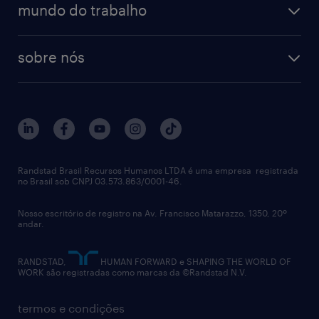
Habilidades Analíticas: Excel
soluções
contato
tecnologia da informação
mundo do trabalho
intermediário/avançado para consolidação de
recrutamento especializado - professional
workpulse
contato
dados e geração de relatórios operacionais.
tecnologia no rh
RPO (Recruitment Process Outsourcing)
sobre nós
Processos: Conhecimento em monitoramento
aquisição de talentos
recrutamento & gestão do talento temporário
de indicadores (SLA/KPI) e processos de
sobre nós
gestão de talentos
outplacement
manutenção de campo.
trabalhe conosco
notícias de rh
digital
Idiomas: Inglês avançado é mandatório para
imprensa
talent advisory services
comunicação técnica, reporte e interface com
políticas corporativas
a matriz (HQ).
Randstad Brasil Recursos Humanos LTDA é uma empresa registrada
no Brasil sob CNPJ 03.573.863/0001-46.
diversidade
Perfil: Organização, foco em processos, boa
comunicação interpessoal e proatividade.
Nosso escritório de registro na Av. Francisco Matarazzo, 1350, 20º
relatório anual
andar.
contato
Modelo de contratação: CLT Randstad
RANDSTAD,
HUMAN FORWARD e SHAPING THE WORLD OF
WORK são registradas como marcas da ©Randstad N.V.
alocado no cliente.
Atuação: Presencial
termos e condições