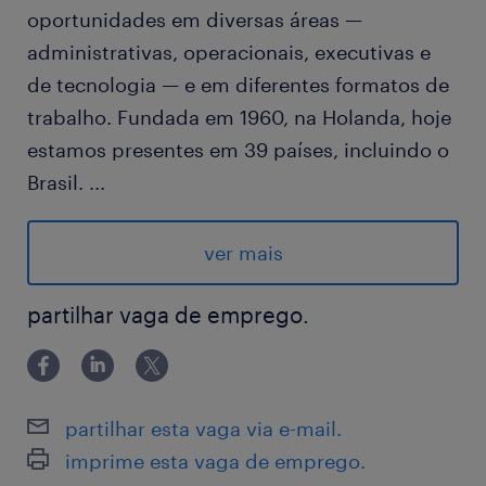
oportunidades em diversas áreas —
administrativas, operacionais, executivas e
de tecnologia — e em diferentes formatos de
trabalho. Fundada em 1960, na Holanda, hoje
estamos presentes em 39 países, incluindo o
Brasil.
...
Nosso parceiro é um líder global em soluções
de Tecnologia da Informação e Comunicação
ver mais
(TIC), com aproximadamente mais de 200 mil
colaboradores em todo o mundo. Fundada
partilhar vaga de emprego.
em 1987, a empresa emprega pessoas em
mais de 170 países e regiões, atendendo a
mais de três bilhões de pessoas. Com uma
partilhar esta vaga via e-mail.
abordagem centrada na inovação e parcerias
imprime esta vaga de emprego.
estratégicas, a empresa consolidou sua