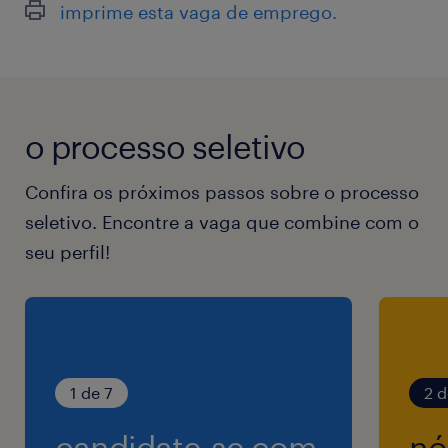
imprime esta vaga de emprego.
Vale Refeição
Vale combustível (vaga das 16h às 01h)
o processo seletivo
Vale transporte
Confira os próximos passos sobre o processo
Seguro de vida
seletivo. Encontre a vaga que combine com o
seu perfil!
Assistência médica
Atividades:
Inspecionar pedidos desviados para a linha
1 de 7
2 d
de verificação devido às diferenças de peso;
candidate-se com
nó