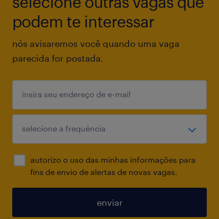
selecione outras vagas que
Requisitos:
podem te interessar
Ensino Médio Completo;
nós avisaremos você quando uma vaga
parecida for postada.
Domínio de ferramentas do Microsoft Office –
Excel, Word, Power Point – Obrigatório;
Desejável formação técnica em Qualidade,
Química, Farmácia, Bioquímico ou Áreas
Correlatas;
autorizo o uso das minhas informações para
Experiência com ferramentas de qualidade;
fins de envio de alertas de novas vagas.
Power BI, Power Apps, Forms, Shrepoint,
enviar
ferramentas de IA - desejável.