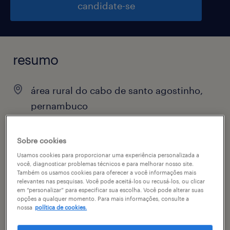
candidate-se
resumo
área rural do cabo de santo agostinho,
pernambuco
R$2,501 - R$3,500 por mês
permanente
Sobre cookies
Usamos cookies para proporcionar uma experiência personalizada a
você, diagnosticar problemas técnicos e para melhorar nosso site.
Também os usamos cookies para oferecer a você informações mais
relevantes nas pesquisas. Você pode aceitá-los ou recusá-los, ou clicar
vagas disponíveis
em “personalizar” para especificar sua escolha. Você pode alterar suas
opções a qualquer momento. Para mais informações, consulte a
1
nossa
política de cookies.
especialidade