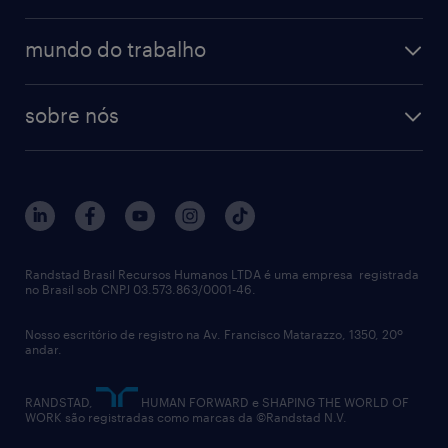
enterprise
diversidade
bancos & seguradoras
operational
estudo de marca empregadora
soluções
contato
tecnologia da informação
mundo do trabalho
recrutamento especializado - professional
workpulse
contato
tecnologia no rh
RPO (Recruitment Process Outsourcing)
sobre nós
aquisição de talentos
recrutamento & gestão do talento temporário
sobre nós
gestão de talentos
outplacement
trabalhe conosco
notícias de rh
digital
imprensa
talent advisory services
políticas corporativas
Randstad Brasil Recursos Humanos LTDA é uma empresa registrada
no Brasil sob CNPJ 03.573.863/0001-46.
diversidade
Nosso escritório de registro na Av. Francisco Matarazzo, 1350, 20º
relatório anual
andar.
contato
RANDSTAD,
HUMAN FORWARD e SHAPING THE WORLD OF
WORK são registradas como marcas da ©Randstad N.V.