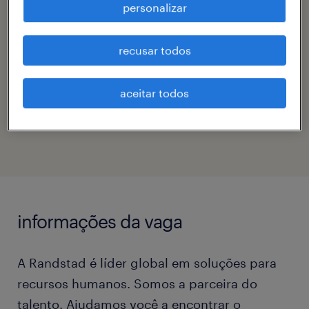
farmacêutico & saúde
personalizar
contato
recusar todos
barbara linda goncalves de souza
aceitar todos
código da vaga
eTalent_JP-183748
informações da vaga
A Randstad é líder global em soluções para
recursos humanos. Somos a parceira do
talento. Ajudamos você a encontrar o