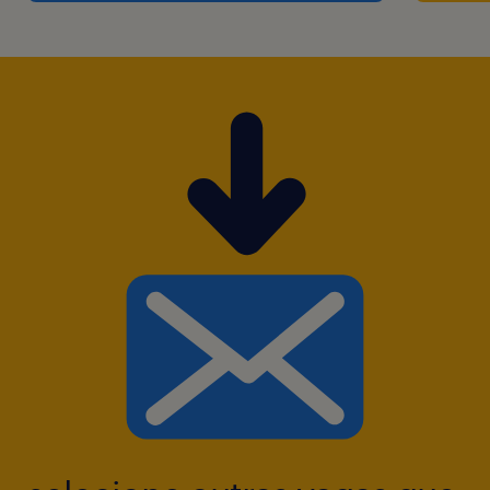
importados): responsável pela liberação da
linha, controles em processo e liberação de
produtos rotulados.
Garantia da Qualidade: oferecer suporte em
auditorias internas, emissão de Relatórios de
Não Conformidade (RNC), elaboração e
organização de relatórios de inspeção
(recebimento, rotulagem, linha de separação,
devoluções).
Aplicar ferramentas de qualidade para
melhorar os processos de qualidade.