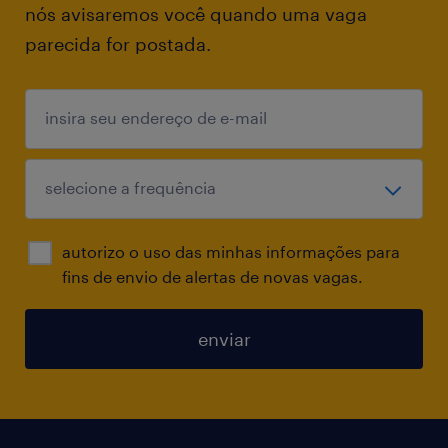
nós avisaremos você quando uma vaga
através da análise de dados de terceiros
parecida for postada.
(Ookla, Tutela e Crowd Sourcing Analysis).
Gerenciar e tratar reclamações de clientes (
complaint dealing ), realizando o
troubleshooting e emitindo relatórios de
solução.
autorizo o uso das minhas informações para
SQM (Service Quality Management):
fins de envio de alertas de novas vagas.
Preparar relatórios Ad-Hoc avançados para o
enviar
cliente final.
Transformar descobertas técnicas e dados
complexos em relatórios e apresentações de