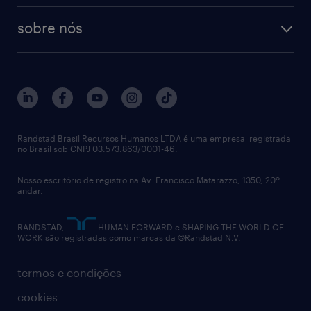
(Ookla/Tutela) e análise de KPIs de
tecnologia no rh
RPO (Recruitment Process Outsourcing)
sobre nós
performance de rede.
aquisição de talentos
recrutamento & gestão do talento temporário
sobre nós
gestão de talentos
outplacement
Multi-Vendor: Experiência de trabalho em
trabalhe conosco
notícias de rh
digital
ambientes com múltiplos fornecedores
imprensa
talent advisory services
(Huawei, Ericsson, Nokia, etc.).
políticas corporativas
Randstad Brasil Recursos Humanos LTDA é uma empresa registrada
no Brasil sob CNPJ 03.573.863/0001-46.
diversidade
Idiomas: Inglês avançado é obrigatório para
comunicação técnica com a matriz (HQ) e
Nosso escritório de registro na Av. Francisco Matarazzo, 1350, 20º
relatório anual
andar.
reporte de indicadores.
contato
RANDSTAD,
HUMAN FORWARD e SHAPING THE WORLD OF
WORK são registradas como marcas da ©Randstad N.V.
Perfil: Perfil analítico sênior, capaz de traduzir
dados técnicos em insights estratégicos para
termos e condições
o negócio.
cookies