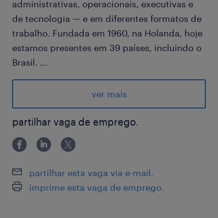
administrativas, operacionais, executivas e
de tecnologia — e em diferentes formatos de
trabalho. Fundada em 1960, na Holanda, hoje
estamos presentes em 39 países, incluindo o
Brasil.
...
Nosso parceiro é um líder global em soluções
de Tecnologia da Informação e Comunicação
ver mais
(TIC), com aproximadamente mais de 200 mil
colaboradores em todo o mundo. Fundada
partilhar vaga de emprego.
em 1987, a empresa emprega pessoas em
mais de 170 países e regiões, atendendo a
mais de três bilhões de pessoas. Com uma
partilhar esta vaga via e-mail.
abordagem centrada na inovação e parcerias
imprime esta vaga de emprego.
estratégicas, a empresa consolidou sua
vantagem competitiva em redes de